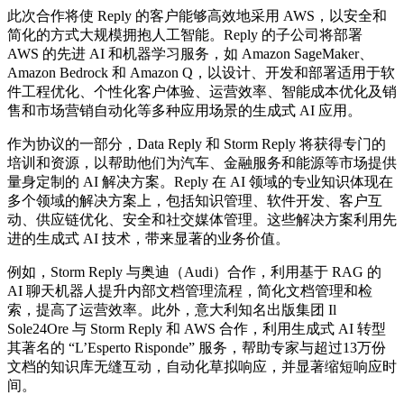
此次合作将使 Reply 的客户能够高效地采用 AWS，以安全和
简化的方式大规模拥抱人工智能。Reply 的子公司将部署
AWS 的先进 AI 和机器学习服务，如 Amazon SageMaker、
Amazon Bedrock 和 Amazon Q，以设计、开发和部署适用于软
件工程优化、个性化客户体验、运营效率、智能成本优化及销
售和市场营销自动化等多种应用场景的生成式 AI 应用。
作为协议的一部分，Data Reply 和 Storm Reply 将获得专门的
培训和资源，以帮助他们为汽车、金融服务和能源等市场提供
量身定制的 AI 解决方案。Reply 在 AI 领域的专业知识体现在
多个领域的解决方案上，包括知识管理、软件开发、客户互
动、供应链优化、安全和社交媒体管理。这些解决方案利用先
进的生成式 AI 技术，带来显著的业务价值。
例如，Storm Reply 与奥迪（Audi）合作，利用基于 RAG 的
AI 聊天机器人提升内部文档管理流程，简化文档管理和检
索，提高了运营效率。此外，意大利知名出版集团 Il
Sole24Ore 与 Storm Reply 和 AWS 合作，利用生成式 AI 转型
其
著名
的 “L’Esperto Risponde” 服务，帮助专家与超过13万份
文档的知识库无缝互动，自动化草拟响应，并显著缩短响应时
间。