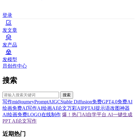
登录
发文章
发产品
发模型
创作中心
搜索
搜索
写作
midjourney
Prompt
AIGC
Stable Diffusion
免费GPT4.0
免费AI
绘画
免费AI写作
AI绘画
AI论文
万彩AI
PPT
AI提示语
改图神器
AI绘画
免费LOGO在线制作
爆！热门AI自学平台
AI一键生成
PPT
AI论文写作
近期热门