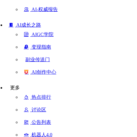
AI-权威报告
AI成长之路
AIGC学院
变现指南
副业传送门
AI创作中心
更多
热点排行
讨论区
公告列表
机器人4.0