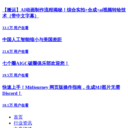
【搬运】AI动画制作流程揭秘！综合实拍+合成+ai视频转绘技
术（带中文字幕）
33.1万 用户在看
中国人工智能缩小与美国差距
21.6万 用户在看
七个圈AIGC破圈俱乐部欢迎您！
19.5万 用户在看
快速上手！Midjourney 网页版操作指南，生成MJ图片无需
Discord！
18.1万 用户在看
首页
行业资讯