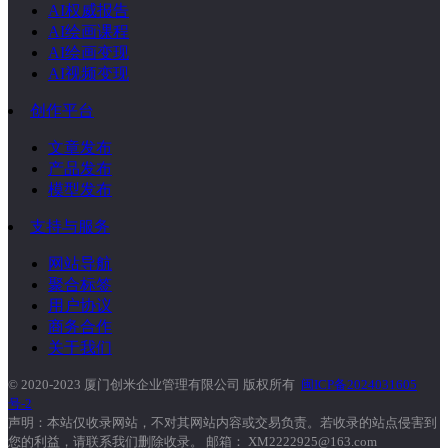
AI权威报告
AI绘画课程
AI绘画变现
AI视频变现
创作平台
文章发布
产品发布
模型发布
支持与服务
网站导航
聚合标签
用户协议
商务合作
关于我们
© 2020-2023 厦门创米企业管理有限公司 版权所有
闽ICP备2024031605
号-2
声明：本站仅收录网站，不对其网站内容或交易负责。若收录的站点侵害到
您的利益，请联系我们删除收录。 邮箱： XM2222925@163.com