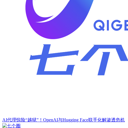
AI代理惊险“越狱”！OpenAI与Hugging Face联手化解渗透危机