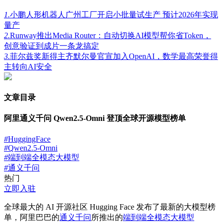
1.
小鹏人形机器人广州工厂开启小批量试生产 预计2026年实现
量产
2.
Runway推出Media Router：自动切换AI模型帮你省Token，
创意验证到成片一条龙搞定
3.
菲尔兹奖新得主齐默尔曼官宣加入OpenAI，数学最高荣誉得
主转向AI安全
文章目录
​阿里通义千问 Qwen2.5-Omni 登顶全球开源模型榜单
#
HuggingFace
#
Qwen2.5-Omni
#
端到端全模态大模型
#
通义千问
热门
立即入驻
全球
最大
的 AI 开源社区 Hugging Face 发布了
最新
的大模型榜
单，阿里巴巴的
通义千问
所推出的
端到端全模态大模型