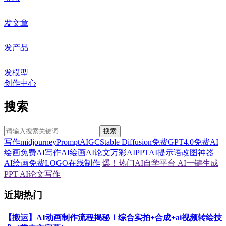
发文章
发产品
发模型
创作中心
搜索
搜索
写作
midjourney
Prompt
AIGC
Stable Diffusion
免费GPT4.0
免费AI
绘画
免费AI写作
AI绘画
AI论文
万彩AI
PPT
AI提示语
改图神器
AI绘画
免费LOGO在线制作
爆！热门AI自学平台
AI一键生成
PPT
AI论文写作
近期热门
【搬运】AI动画制作流程揭秘！综合实拍+合成+ai视频转绘技