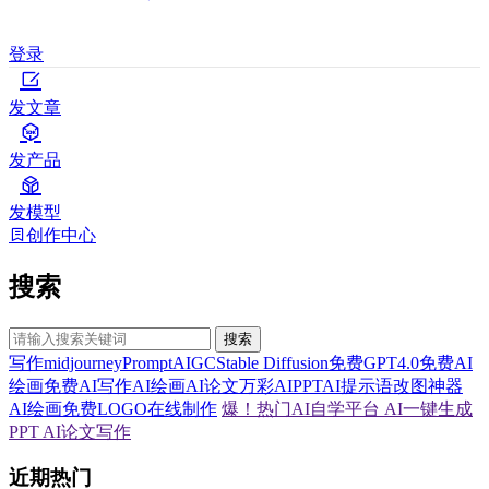
登录
发文章
发产品
发模型
创作中心
搜索
搜索
写作
midjourney
Prompt
AIGC
Stable Diffusion
免费GPT4.0
免费AI
绘画
免费AI写作
AI绘画
AI论文
万彩AI
PPT
AI提示语
改图神器
AI绘画
免费LOGO在线制作
爆！热门AI自学平台
AI一键生成
PPT
AI论文写作
近期热门