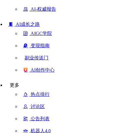
AI-权威报告
AI成长之路
AIGC学院
变现指南
副业传送门
AI创作中心
更多
热点排行
讨论区
公告列表
机器人4.0