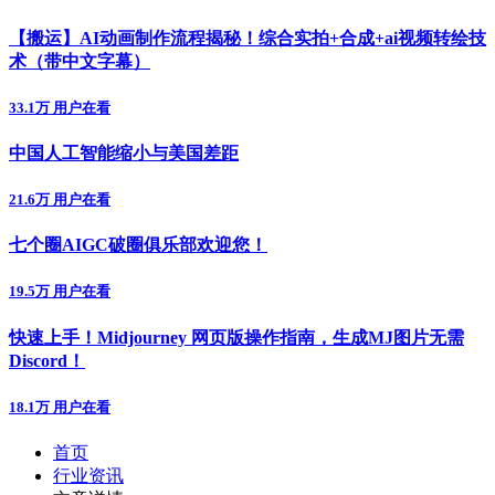
【搬运】AI动画制作流程揭秘！综合实拍+合成+ai视频转绘技
术（带中文字幕）
33.1万 用户在看
中国人工智能缩小与美国差距
21.6万 用户在看
七个圈AIGC破圈俱乐部欢迎您！
19.5万 用户在看
快速上手！Midjourney 网页版操作指南，生成MJ图片无需
Discord！
18.1万 用户在看
首页
行业资讯