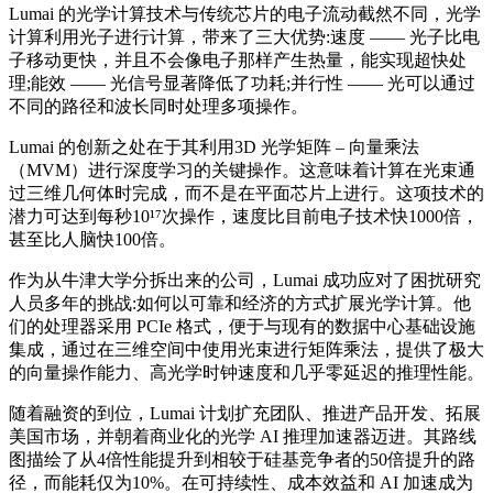
Lumai 的光学计算技术与传统芯片的电子流动截然不同，光学
计算利用光子进行计算，带来了三大优势:速度 —— 光子比电
子移动更快，并且不会像电子那样产生热量，能实现超快处
理;能效 —— 光信号显著降低了功耗;并行性 —— 光可以通过
不同的路径和波长同时处理多项操作。
Lumai 的创新之处在于其利用3D 光学矩阵 – 向量乘法
（MVM）进行深度学习的关键操作。这意味着计算在光束通
过三维几何体时完成，而不是在平面芯片上进行。这项技术的
潜力可达到每秒10¹⁷次操作，速度比目前电子技术快1000倍，
甚至比人脑快100倍。
作为从牛津大学分拆出来的公司，Lumai 成功应对了困扰研究
人员多年的挑战:如何以可靠和经济的方式扩展光学计算。他
们的处理器采用 PCIe 格式，便于与现有的数据中心基础设施
集成，通过在三维空间中使用光束进行矩阵乘法，提供了极大
的向量操作能力、高光学时钟速度和几乎零延迟的推理性能。
随着融资的到位，Lumai 计划扩充团队、推进产品开发、拓展
美国市场，并朝着商业化的光学 AI 推理加速器迈进。其路线
图描绘了从4倍性能提升到相较于硅基竞争者的50倍提升的路
径，而能耗仅为10%。在可持续性、成本效益和 AI 加速成为