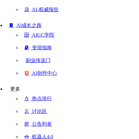
AI-权威报告
AI成长之路
AIGC学院
变现指南
副业传送门
AI创作中心
更多
热点排行
讨论区
公告列表
机器人4.0