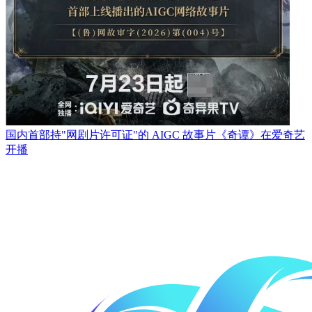
国内首部持"网剧片许可证"的 AIGC 故事片《奇谭》在爱奇艺
开播