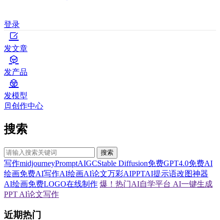
登录
发文章
发产品
发模型
创作中心
搜索
搜索
写作
midjourney
Prompt
AIGC
Stable Diffusion
免费GPT4.0
免费AI
绘画
免费AI写作
AI绘画
AI论文
万彩AI
PPT
AI提示语
改图神器
AI绘画
免费LOGO在线制作
爆！热门AI自学平台
AI一键生成
PPT
AI论文写作
近期热门