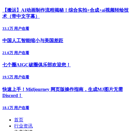
【搬运】AI动画制作流程揭秘！综合实拍+合成+ai视频转绘技
术（带中文字幕）
33.1万 用户在看
中国人工智能缩小与美国差距
21.6万 用户在看
七个圈AIGC破圈俱乐部欢迎您！
19.5万 用户在看
快速上手！Midjourney 网页版操作指南，生成MJ图片无需
Discord！
18.1万 用户在看
首页
行业资讯