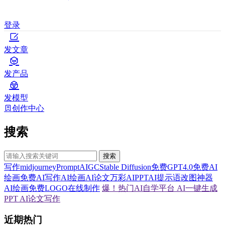
登录
发文章
发产品
发模型
创作中心
搜索
搜索
写作
midjourney
Prompt
AIGC
Stable Diffusion
免费GPT4.0
免费AI
绘画
免费AI写作
AI绘画
AI论文
万彩AI
PPT
AI提示语
改图神器
AI绘画
免费LOGO在线制作
爆！热门AI自学平台
AI一键生成
PPT
AI论文写作
近期热门