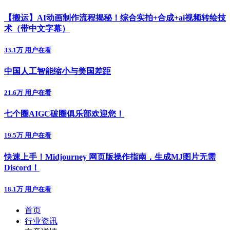
【搬运】AI动画制作流程揭秘！综合实拍+合成+ai视频转绘技
术（带中文字幕）
33.1万 用户在看
中国人工智能缩小与美国差距
21.6万 用户在看
七个圈AIGC破圈俱乐部欢迎您！
19.5万 用户在看
快速上手！Midjourney 网页版操作指南，生成MJ图片无需
Discord！
18.1万 用户在看
首页
行业资讯