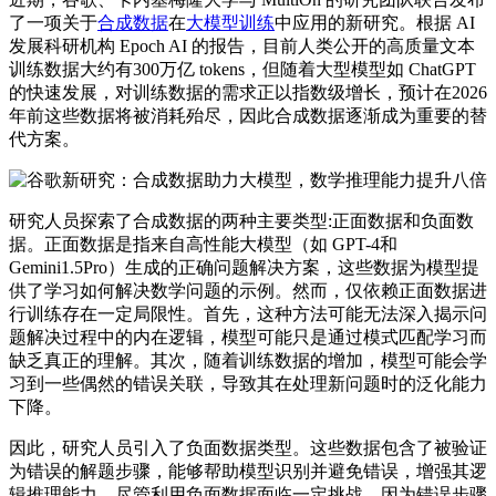
了一项关于
合成数据
在
大模型训练
中应用的新研究。根据 AI
发展科研机构 Epoch AI 的报告，目前人类公开的高质量文本
训练数据大约有300万亿 tokens，但随着大型模型如 ChatGPT
的快速发展，对训练数据的需求正以指数级增长，预计在2026
年前这些数据将被消耗殆尽，因此合成数据逐渐成为重要的替
代方案。
研究人员探索了合成数据的两种主要类型:正面数据和负面数
据。正面数据是指来自高性能大模型（如 GPT-4和
Gemini1.5Pro）生成的正确问题解决方案，这些数据为模型提
供了学习如何解决数学问题的示例。然而，仅依赖正面数据进
行训练存在一定局限性。首先，这种方法可能无法深入揭示问
题解决过程中的内在逻辑，模型可能只是通过模式匹配学习而
缺乏真正的理解。其次，随着训练数据的增加，模型可能会学
习到一些偶然的错误关联，导致其在处理新问题时的泛化能力
下降。
因此，研究人员引入了负面数据类型。这些数据包含了被验证
为错误的解题步骤，能够帮助模型识别并避免错误，增强其逻
辑推理能力。尽管利用负面数据面临一定挑战，因为错误步骤