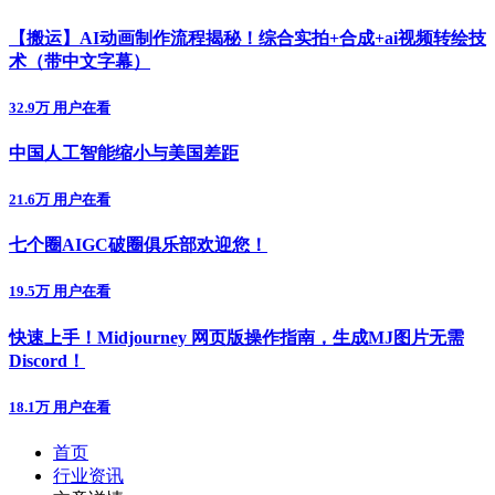
【搬运】AI动画制作流程揭秘！综合实拍+合成+ai视频转绘技
术（带中文字幕）
32.9万 用户在看
中国人工智能缩小与美国差距
21.6万 用户在看
七个圈AIGC破圈俱乐部欢迎您！
19.5万 用户在看
快速上手！Midjourney 网页版操作指南，生成MJ图片无需
Discord！
18.1万 用户在看
首页
行业资讯