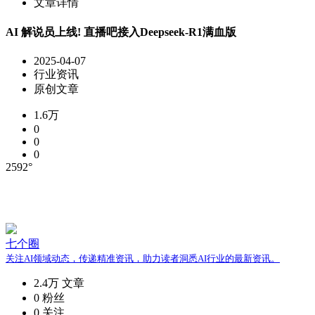
文章详情
AI 解说员上线! 直播吧接入Deepseek-R1满血版
2025-04-07
行业资讯
原创文章
1.6万
0
0
0
2592°
七个圈
关注AI领域动态，传递精准资讯，助力读者洞悉AI行业的最新资讯。
2.4万
文章
0
粉丝
0
关注