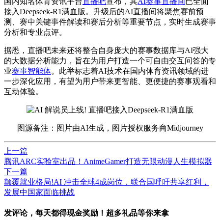
国内知名体育资讯平台
直播吧
宣布，其
AI赛事直播间
已全面
接入Deepseek-R1满血版。升级后的AI直播间将聚焦赛前预
测、赛中关键事件解读和赛后分析等重要节点，实时生成赛事
分析和专业点评。
据悉，直播吧未来还将整合自身庞大的赛事数据库与AI强大
的大数据分析能力，旨在为用户打造一个可自由交互问答的专
业
赛事智能体
。此举标志着AI技术在国内体育资讯领域的进
一步深化应用，有望为用户带来更智能、更便捷的赛事观看和
互动体验。
图源备注：图片由AI生成，图片授权服务商Midjourney
上一篇
​腾讯ARC实验室出品！AnimeGamer打造无限动漫人生模拟器
下一篇
颠覆就业格局!AI 冲击全球4成岗位，联合国呼吁共享红利，
发展中国家面临挑战
发评论，每天都得现金奖励！超多礼品等你来拿