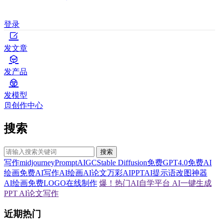
登录
发文章
发产品
发模型
创作中心
搜索
搜索
写作
midjourney
Prompt
AIGC
Stable Diffusion
免费GPT4.0
免费AI
绘画
免费AI写作
AI绘画
AI论文
万彩AI
PPT
AI提示语
改图神器
AI绘画
免费LOGO在线制作
爆！热门AI自学平台
AI一键生成
PPT
AI论文写作
近期热门