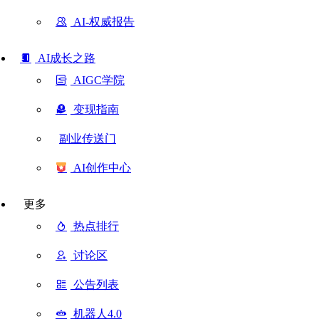
AI-权威报告
AI成长之路
AIGC学院
变现指南
副业传送门
AI创作中心
更多
热点排行
讨论区
公告列表
机器人4.0