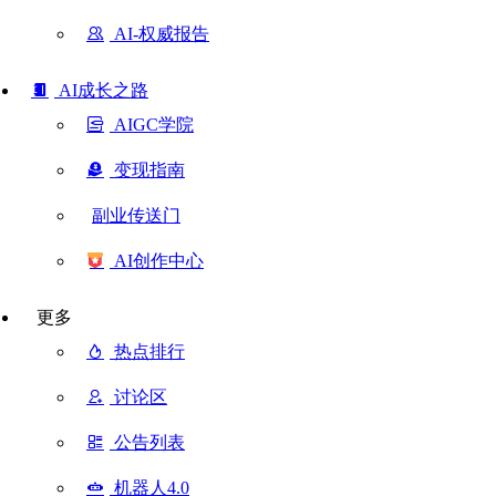
AI-权威报告
AI成长之路
AIGC学院
变现指南
副业传送门
AI创作中心
更多
热点排行
讨论区
公告列表
机器人4.0