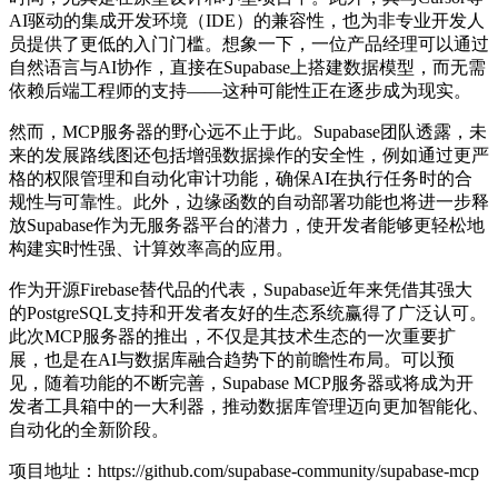
AI驱动的集成开发环境（IDE）的兼容性，也为非专业开发人
员提供了更低的入门门槛。想象一下，一位产品经理可以通过
自然语言与AI协作，直接在Supabase上搭建数据模型，而无需
依赖后端工程师的支持——这种可能性正在逐步成为现实。
然而，MCP服务器的野心远不止于此。Supabase团队透露，未
来的发展路线图还包括增强数据操作的安全性，例如通过更严
格的权限管理和自动化审计功能，确保AI在执行任务时的合
规性与可靠性。此外，边缘函数的自动部署功能也将进一步释
放Supabase作为无服务器平台的潜力，使开发者能够更轻松地
构建实时性强、计算效率高的应用。
作为开源Firebase替代品的代表，Supabase近年来凭借其强大
的PostgreSQL支持和开发者友好的生态系统赢得了广泛认可。
此次MCP服务器的推出，不仅是其技术生态的一次重要扩
展，也是在AI与数据库融合趋势下的前瞻性布局。可以预
见，随着功能的不断完善，Supabase MCP服务器或将成为开
发者工具箱中的一大利器，推动数据库管理迈向更加智能化、
自动化的全新阶段。
项目地址：https://github.com/supabase-community/supabase-mcp