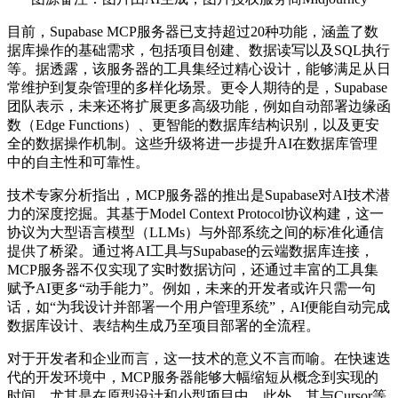
目前，Supabase MCP服务器已支持超过20种功能，涵盖了数
据库操作的基础需求，包括项目创建、数据读写以及SQL执行
等。据透露，该服务器的工具集经过精心设计，能够满足从日
常维护到复杂管理的多样化场景。更令人期待的是，Supabase
团队表示，未来还将扩展更多
高级
功能，例如自动部署边缘函
数（Edge Functions）、更智能的数据库结构识别，以及更安
全的数据操作机制。这些升级将进一步提升AI在数据库管理
中的自主性和可靠性。
技术专家分析指出，MCP服务器的推出是Supabase对AI技术潜
力的深度挖掘。其基于Model Context Protocol协议构建，这一
协议为大型语言模型（LLMs）与外部系统之间的标准化通信
提供了桥梁。通过将AI工具与Supabase的云端数据库连接，
MCP服务器不仅实现了实时数据访问，还通过丰富的工具集
赋予AI更多“动手能力”。例如，未来的开发者或许只需一句
话，如“为我设计并部署一个用户管理系统”，AI便能自动完成
数据库设计、表结构生成乃至项目部署的全流程。
对于开发者和企业而言，这一技术的意义不言而喻。在快速迭
代的开发环境中，MCP服务器能够大幅缩短从概念到实现的
时间，尤其是在原型设计和小型项目中。此外，其与Cursor等