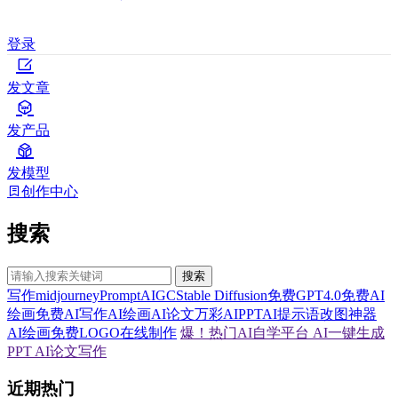
登录
发文章
发产品
发模型
创作中心
搜索
搜索
写作
midjourney
Prompt
AIGC
Stable Diffusion
免费GPT4.0
免费AI
绘画
免费AI写作
AI绘画
AI论文
万彩AI
PPT
AI提示语
改图神器
AI绘画
免费LOGO在线制作
爆！热门AI自学平台
AI一键生成
PPT
AI论文写作
近期热门