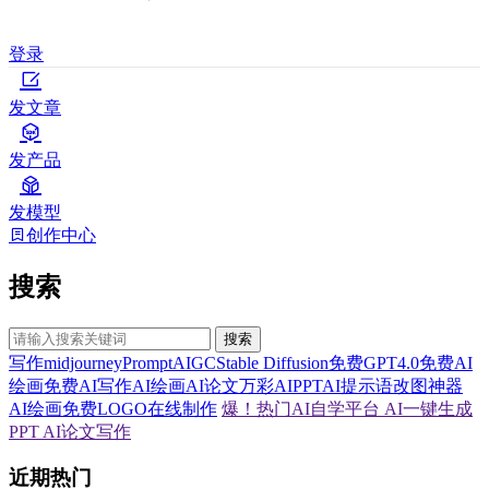
登录
发文章
发产品
发模型
创作中心
搜索
搜索
写作
midjourney
Prompt
AIGC
Stable Diffusion
免费GPT4.0
免费AI
绘画
免费AI写作
AI绘画
AI论文
万彩AI
PPT
AI提示语
改图神器
AI绘画
免费LOGO在线制作
爆！热门AI自学平台
AI一键生成
PPT
AI论文写作
近期热门