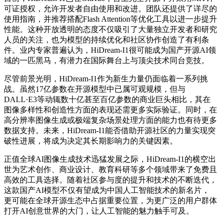
可证授权，允许开发者自由使用和改进。团队还提供了详尽的
使用指南，并推荐搭配Flash Attention等优化工具以进一步提升
性能。这种开放透明的态度不仅吸引了大量独立开发者和研究
人员的关注，也为模型的持续优化和社区协作创造了有利条
件。业内专家普遍认为，HiDream-I1很可能成为国产开源AI领
域的一匹黑马，有潜力在国际舞台上与
顶尖
技术同台竞技。
尽管前景光明，HiDream-I1作为新生力量仍面临着一系列挑
战。虽然17亿参数在开源模型中已属可观规模，但与
DALL·E3等动辄数十亿甚至百亿参数的商业巨头相比，其在
图像多样性和创造性方面的表现还需更多实际验证。同时，在
高分辨率图像生成或极端复杂场景处理方面的能力也有待更多
数据支持。未来，HiDream-I1能否借助开源社区的力量实现突
破性进展，将成为决定其长期影响力的关键因素。
正值全球AI图像生成技术迅猛发展之际，HiDream-I1的横空出
世为艺术创作、商业设计、教育科研等多个领域带来了免费且
高效的工具选择。随着社区参与度的提升和技术的不断迭代，
这款国产AI模型不仅有望成为中国人工智能技术的新名片，
更可能在全球开源生态中占据重要位置，为更广泛的用户群体
打开AI创意世界的大门，让人工智能的魅力触手可及。