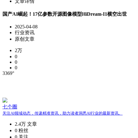
文章详情
国产AI崛起！17亿参数开源图像模型HiDream-I1横空出世
2025-04-08
行业资讯
原创文章
2万
0
0
0
3369°
七个圈
关注AI领域动态，传递精准资讯，助力读者洞悉AI行业的最新资讯。
2.4万
文章
0
粉丝
0
关注