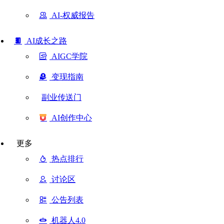
AI-权威报告
AI成长之路
AIGC学院
变现指南
副业传送门
AI创作中心
更多
热点排行
讨论区
公告列表
机器人4.0