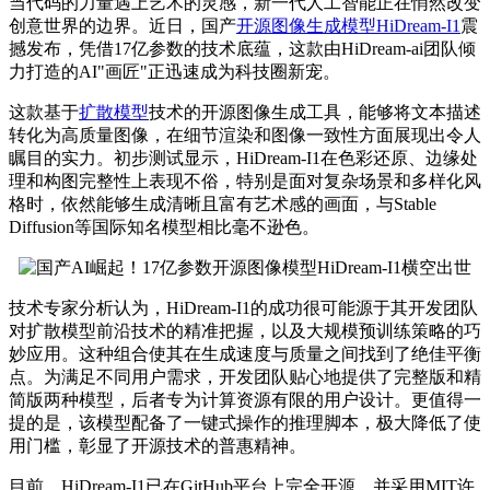
当代码的力量遇上艺术的灵感，新一代人工智能正在悄然改变
创意世界的边界。近日，国产
开源图像生成模型
HiDream-I1
震
撼发布，凭借17亿参数的技术底蕴，这款由HiDream-ai团队倾
力打造的AI"画匠"正迅速成为科技圈新宠。
这款基于
扩散模型
技术的开源图像生成工具，能够将文本描述
转化为高质量图像，在细节渲染和图像一致性方面展现出令人
瞩目的实力。初步测试显示，HiDream-I1在色彩还原、边缘处
理和构图完整性上表现不俗，特别是面对复杂场景和多样化风
格时，依然能够生成清晰且富有艺术感的画面，与Stable
Diffusion等国际知名模型相比毫不逊色。
技术专家分析认为，HiDream-I1的成功很可能源于其开发团队
对扩散模型前沿技术的精准把握，以及大规模预训练策略的巧
妙应用。这种组合使其在生成速度与质量之间找到了
绝佳
平衡
点。为满足不同用户需求，开发团队贴心地提供了完整版和精
简版两种模型，后者专为计算资源有限的用户设计。更值得一
提的是，该模型配备了一键式操作的推理脚本，极大降低了使
用门槛，彰显了开源技术的普惠精神。
目前，HiDream-I1已在GitHub平台上完全开源，并采用MIT许