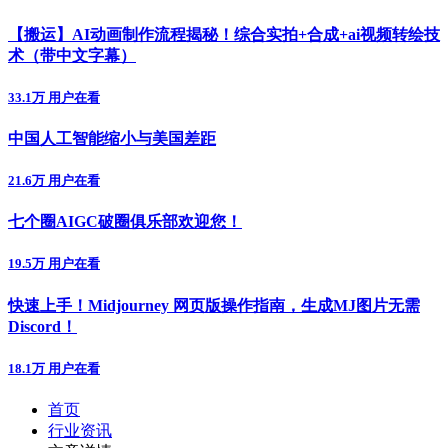
【搬运】AI动画制作流程揭秘！综合实拍+合成+ai视频转绘技
术（带中文字幕）
33.1万 用户在看
中国人工智能缩小与美国差距
21.6万 用户在看
七个圈AIGC破圈俱乐部欢迎您！
19.5万 用户在看
快速上手！Midjourney 网页版操作指南，生成MJ图片无需
Discord！
18.1万 用户在看
首页
行业资讯