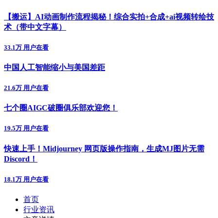
【搬运】AI动画制作流程揭秘！综合实拍+合成+ai视频转绘技
术（带中文字幕）
33.1万 用户在看
中国人工智能缩小与美国差距
21.6万 用户在看
七个圈AIGC破圈俱乐部欢迎您！
19.5万 用户在看
快速上手！Midjourney 网页版操作指南，生成MJ图片无需
Discord！
18.1万 用户在看
首页
行业资讯