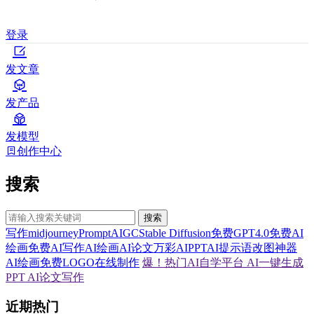
登录
发文章
发产品
发模型
创作中心
搜索
搜索
写作
midjourney
Prompt
AIGC
Stable Diffusion
免费GPT4.0
免费AI
绘画
免费AI写作
AI绘画
AI论文
万彩AI
PPT
AI提示语
改图神器
AI绘画
免费LOGO在线制作
爆！热门AI自学平台
AI一键生成
PPT
AI论文写作
近期热门