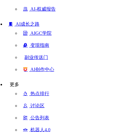
AI-权威报告
AI成长之路
AIGC学院
变现指南
副业传送门
AI创作中心
更多
热点排行
讨论区
公告列表
机器人4.0