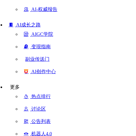
AI-权威报告
AI成长之路
AIGC学院
变现指南
副业传送门
AI创作中心
更多
热点排行
讨论区
公告列表
机器人4.0