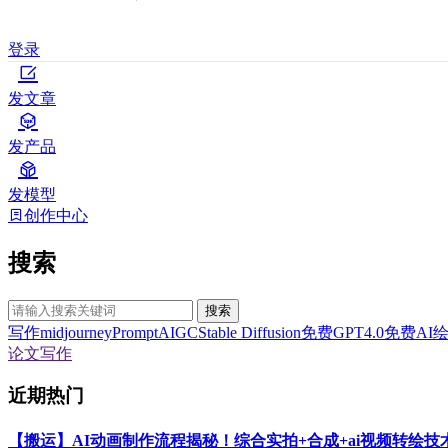
登录
发文章
发产品
发模型
创作中心
搜索
搜索
写作
midjourney
Prompt
AIGC
Stable Diffusion
免费GPT4.0
免费AI
论文写作
近期热门
【搬运】AI动画制作流程揭秘！综合实拍+合成+ai视频转绘