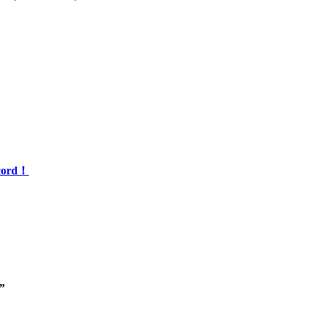
ord！
”