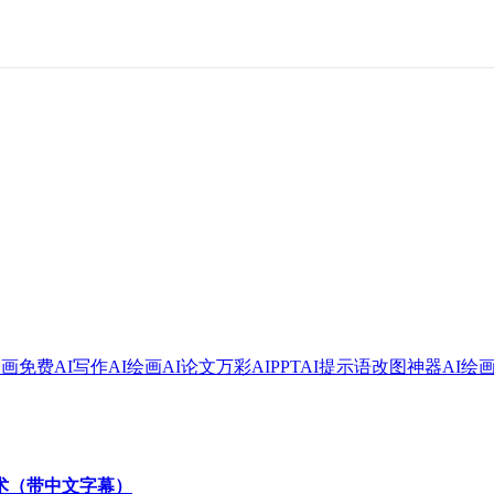
绘画
免费AI写作
AI绘画
AI论文
万彩AI
PPT
AI提示语
改图神器
AI绘
技术（带中文字幕）