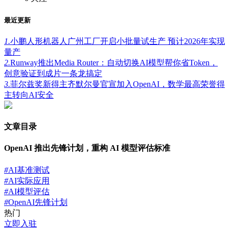
最近更新
1.
小鹏人形机器人广州工厂开启小批量试生产 预计2026年实现
量产
2.
Runway推出Media Router：自动切换AI模型帮你省Token，
创意验证到成片一条龙搞定
3.
菲尔兹奖新得主齐默尔曼官宣加入OpenAI，数学最高荣誉得
主转向AI安全
文章目录
OpenAI 推出先锋计划，重构 AI 模型评估标准
#
AI基准测试
#
AI实际应用
#
AI模型评估
#
OpenAI先锋计划
热门
立即入驻