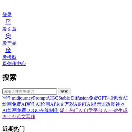
登录
发文章
发产品
发模型
创作中心
搜索
搜索
写作
midjourney
Prompt
AIGC
Stable Diffusion
免费GPT4.0
免费AI
绘画
免费AI写作
AI绘画
AI论文
万彩AI
PPT
AI提示语
改图神器
AI绘画
免费LOGO在线制作
爆！热门AI自学平台
AI一键生成
PPT
AI论文写作
近期热门