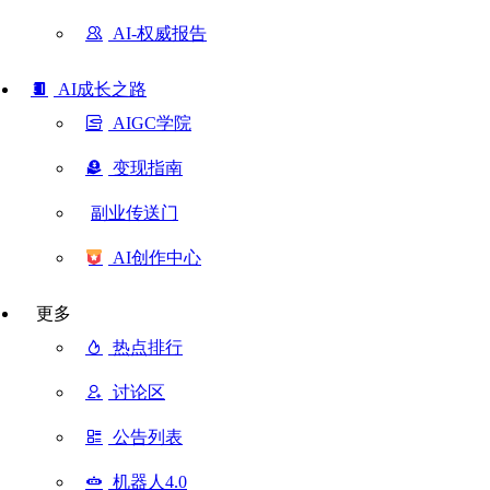
AI-权威报告
AI成长之路
AIGC学院
变现指南
副业传送门
AI创作中心
更多
热点排行
讨论区
公告列表
机器人4.0