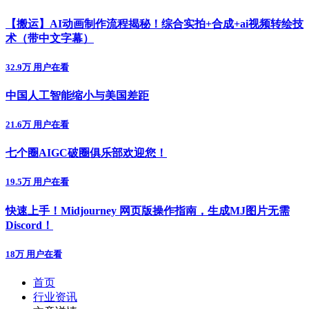
【搬运】AI动画制作流程揭秘！综合实拍+合成+ai视频转绘技
术（带中文字幕）
32.9万 用户在看
中国人工智能缩小与美国差距
21.6万 用户在看
七个圈AIGC破圈俱乐部欢迎您！
19.5万 用户在看
快速上手！Midjourney 网页版操作指南，生成MJ图片无需
Discord！
18万 用户在看
首页
行业资讯