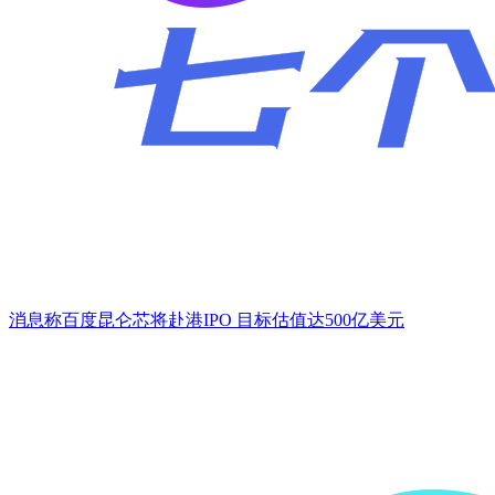
消息称百度昆仑芯将赴港IPO 目标估值达500亿美元