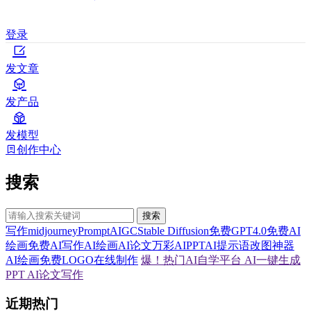
登录
发文章
发产品
发模型
创作中心
搜索
搜索
写作
midjourney
Prompt
AIGC
Stable Diffusion
免费GPT4.0
免费AI
绘画
免费AI写作
AI绘画
AI论文
万彩AI
PPT
AI提示语
改图神器
AI绘画
免费LOGO在线制作
爆！热门AI自学平台
AI一键生成
PPT
AI论文写作
近期热门