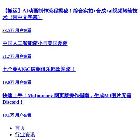
【搬运】AI动画制作流程揭秘！综合实拍+合成+ai视频转绘技
术（带中文字幕）
33.5万 用户在看
中国人工智能缩小与美国差距
21.7万 用户在看
七个圈AIGC破圈俱乐部欢迎您！
19.6万 用户在看
快速上手！Midjourney 网页版操作指南，生成MJ图片无需
Discord！
18.1万 用户在看
首页
行业资讯