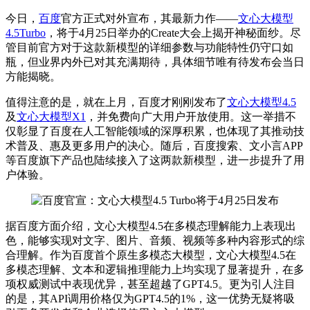
今日，
百度
官方正式对外宣布，其
最新
力作——
文心大模型
4.5Turbo
，将于4月25日举办的Create大会上揭开神秘面纱。尽
管目前官方对于这款新模型的详细参数与功能特性仍守口如
瓶，但业界内外已对其充满期待，具体细节唯有待发布会当日
方能揭晓。
值得注意的是，就在上月，百度才刚刚发布了
文心大模型4.5
及
文心大模型X1
，并免费向广大用户开放使用。这一举措不
仅彰显了百度在人工智能领域的深厚积累，也体现了其推动技
术普及、惠及更多用户的决心。随后，百度搜索、文小言APP
等百度旗下产品也陆续接入了这两款新模型，进一步提升了用
户体验。
据百度方面介绍，文心大模型4.5在多模态理解能力上表现出
色，能够实现对文字、图片、音频、视频等多种内容形式的综
合理解。作为百度首个原生多模态大模型，文心大模型4.5在
多模态理解、文本和逻辑推理能力上均实现了显著提升，在多
项
权威
测试中表现优异，甚至超越了GPT4.5。更为引人注目
的是，其API调用价格仅为GPT4.5的1%，这一优势无疑将吸