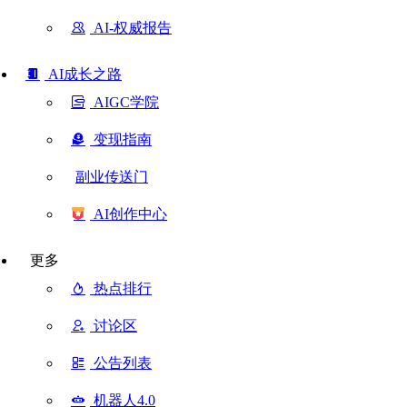
AI-权威报告
AI成长之路
AIGC学院
变现指南
副业传送门
AI创作中心
更多
热点排行
讨论区
公告列表
机器人4.0