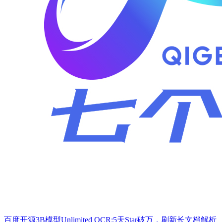
百度开源3B模型Unlimited OCR:5天Star破万，刷新长文档解析