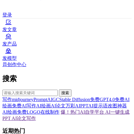
登录
发文章
发产品
发模型
创作中心
搜索
搜索
写作
midjourney
Prompt
AIGC
Stable Diffusion
免费GPT4.0
免费AI
绘画
免费AI写作
AI绘画
AI论文
万彩AI
PPT
AI提示语
改图神器
AI绘画
免费LOGO在线制作
爆！热门AI自学平台
AI一键生成
PPT
AI论文写作
近期热门