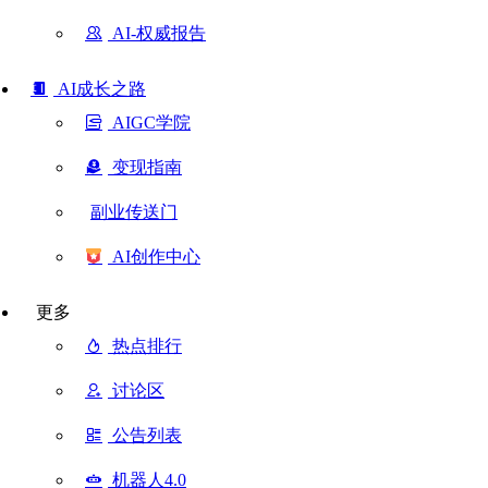
AI-权威报告
AI成长之路
AIGC学院
变现指南
副业传送门
AI创作中心
更多
热点排行
讨论区
公告列表
机器人4.0