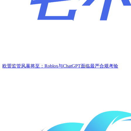
欧盟监管风暴将至：Roblox与ChatGPT面临最严合规考验