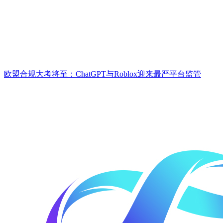
欧盟合规大考将至：ChatGPT与Roblox迎来最严平台监管