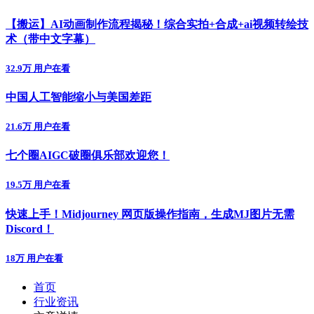
【搬运】AI动画制作流程揭秘！综合实拍+合成+ai视频转绘技
术（带中文字幕）
32.9万 用户在看
中国人工智能缩小与美国差距
21.6万 用户在看
七个圈AIGC破圈俱乐部欢迎您！
19.5万 用户在看
快速上手！Midjourney 网页版操作指南，生成MJ图片无需
Discord！
18万 用户在看
首页
行业资讯