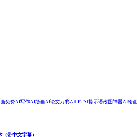
绘画
免费AI写作
AI绘画
AI论文
万彩AI
PPT
AI提示语
改图神器
AI绘
技术（带中文字幕）