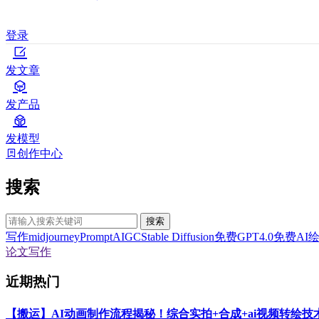
登录
发文章
发产品
发模型
创作中心
搜索
搜索
写作
midjourney
Prompt
AIGC
Stable Diffusion
免费GPT4.0
免费AI
论文写作
近期热门
【搬运】AI动画制作流程揭秘！综合实拍+合成+ai视频转绘