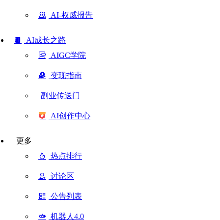
AI-权威报告
AI成长之路
AIGC学院
变现指南
副业传送门
AI创作中心
更多
热点排行
讨论区
公告列表
机器人4.0