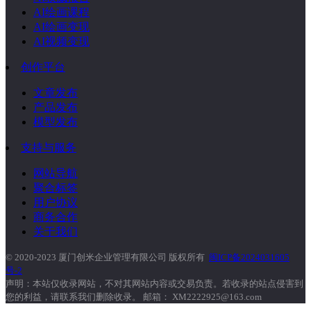
AI绘画课程
AI绘画变现
AI视频变现
创作平台
文章发布
产品发布
模型发布
支持与服务
网站导航
聚合标签
用户协议
商务合作
关于我们
© 2020-2023 厦门创米企业管理有限公司 版权所有
闽ICP备2024031605
号-2
声明：本站仅收录网站，不对其网站内容或交易负责。若收录的站点侵害到
您的利益，请联系我们删除收录。 邮箱： XM2222925@163.com