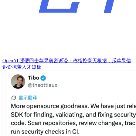
OpenAI 强硬回击苹果窃密诉讼：称指控毫无根据，斥苹果借
诉讼掩盖人才短板