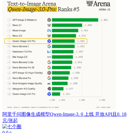
阿里千问图像生成模型Qwen-Image-3. 0 上线 开放API且0. 18
元/张起
0
0
0