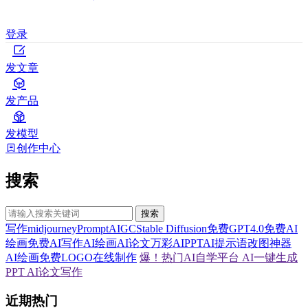
登录
发文章
发产品
发模型
创作中心
搜索
搜索
写作
midjourney
Prompt
AIGC
Stable Diffusion
免费GPT4.0
免费AI
绘画
免费AI写作
AI绘画
AI论文
万彩AI
PPT
AI提示语
改图神器
AI绘画
免费LOGO在线制作
爆！热门AI自学平台
AI一键生成
PPT
AI论文写作
近期热门