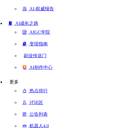
AI-权威报告
AI成长之路
AIGC学院
变现指南
副业传送门
AI创作中心
更多
热点排行
讨论区
公告列表
机器人4.0