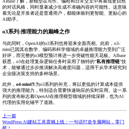
AIbase了解，新模型在写作、编程和日常交互中将展现更自然
的对话风格，同时显著减少生成不准确内容的可能性。这意味
着无论是开发者还是普通用户，都能体验到更智能、更贴心的
AI助手。
o3系列:推理能力的
巅峰
之作
与此同时，OpenAI的o3系列也将迎来全面亮相。此前，o3-
mini已因其在数学、编码和科学领域的卓越推理能力受到广泛
好评，而完整的o3模型预计将进一步突破性能
天花板
。AIbase
获悉，o3在处理复杂逻辑任务时采用了独特的“
私有推理链
”技
术，能够通过步步推演解决高难度问题，适用于从学术研究到
企业级决策支持的多种场景。
此外，
o4-mini
作为o3系列的补充，将以更低的计算成本提供
强大的推理能力，特别适合需要快速响应的实时应用。这一系
列的发布标志着OpenAI在推理模型领域的持续深耕，也为AI
代理的实用化铺平了道路。
上一篇
WordPress AI建站工具震撼上线：一句话打造专属网站，零门
槛！