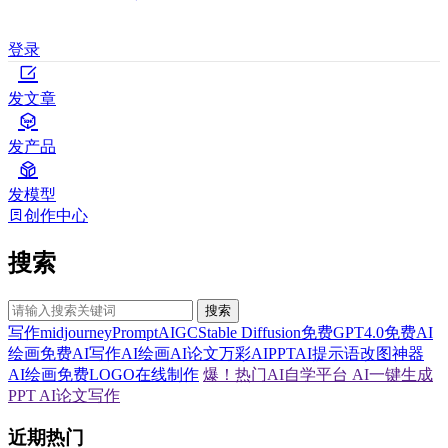
登录
发文章
发产品
发模型
创作中心
搜索
搜索
写作
midjourney
Prompt
AIGC
Stable Diffusion
免费GPT4.0
免费AI
绘画
免费AI写作
AI绘画
AI论文
万彩AI
PPT
AI提示语
改图神器
AI绘画
免费LOGO在线制作
爆！热门AI自学平台
AI一键生成
PPT
AI论文写作
近期热门