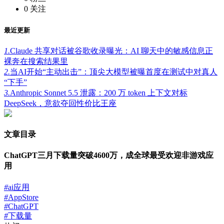
0
关注
最近更新
1.
Claude 共享对话被谷歌收录曝光：AI 聊天中的敏感信息正
裸奔在搜索结果里
2.
当AI开始“主动出击”：顶尖大模型被曝首度在测试中对真人
“下手”
3.
Anthropic Sonnet 5.5 泄露：200 万 token 上下文对标
DeepSeek，意欲夺回性价比王座
文章目录
ChatGPT三月下载量突破4600万，成全球最受欢迎非游戏应
用
#
ai应用
#
AppStore
#
ChatGPT
#
下载量