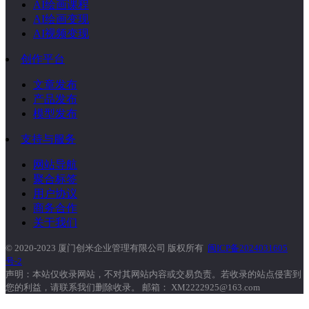
AI绘画课程
AI绘画变现
AI视频变现
创作平台
文章发布
产品发布
模型发布
支持与服务
网站导航
聚合标签
用户协议
商务合作
关于我们
© 2020-2023 厦门创米企业管理有限公司 版权所有
闽ICP备2024031605
号-2
声明：本站仅收录网站，不对其网站内容或交易负责。若收录的站点侵害到
您的利益，请联系我们删除收录。 邮箱： XM2222925@163.com