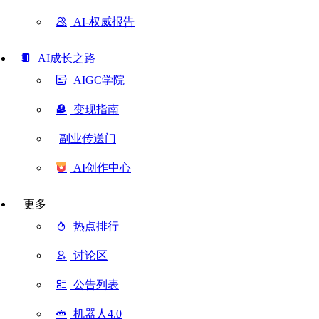
AI-权威报告
AI成长之路
AIGC学院
变现指南
副业传送门
AI创作中心
更多
热点排行
讨论区
公告列表
机器人4.0