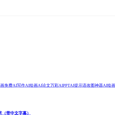
绘画
免费AI写作
AI绘画
AI论文
万彩AI
PPT
AI提示语
改图神器
AI绘
技术（带中文字幕）