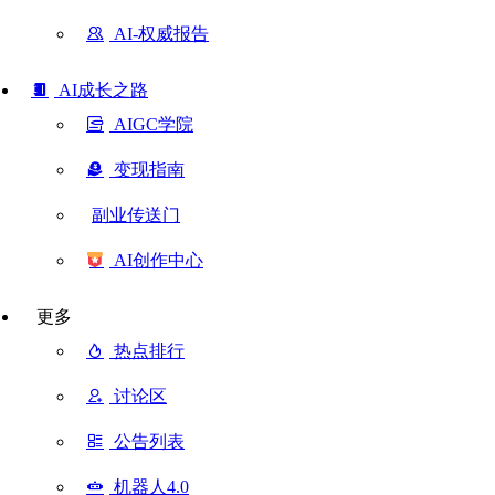
AI-权威报告
AI成长之路
AIGC学院
变现指南
副业传送门
AI创作中心
更多
热点排行
讨论区
公告列表
机器人4.0