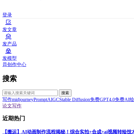
登录
发文章
发产品
发模型
创作中心
搜索
搜索
写作
midjourney
Prompt
AIGC
Stable Diffusion
免费GPT4.0
免费AI
论文写作
近期热门
【搬运】AI动画制作流程揭秘！综合实拍+合成+ai视频转绘