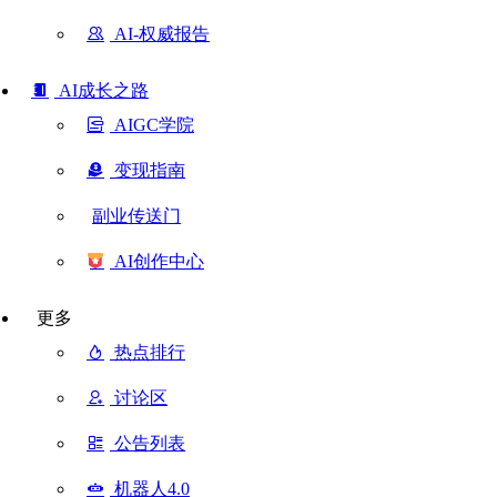
AI-权威报告
AI成长之路
AIGC学院
变现指南
副业传送门
AI创作中心
更多
热点排行
讨论区
公告列表
机器人4.0