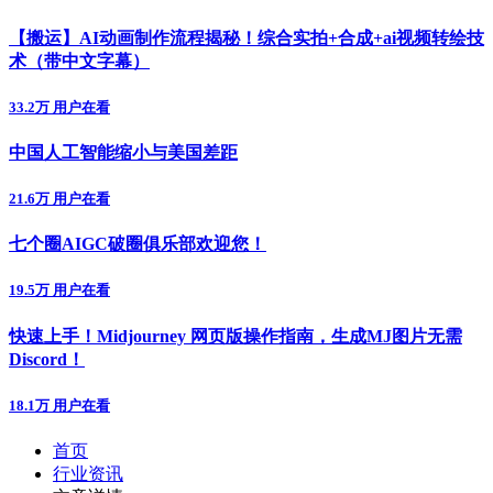
【搬运】AI动画制作流程揭秘！综合实拍+合成+ai视频转绘技
术（带中文字幕）
33.2万 用户在看
中国人工智能缩小与美国差距
21.6万 用户在看
七个圈AIGC破圈俱乐部欢迎您！
19.5万 用户在看
快速上手！Midjourney 网页版操作指南，生成MJ图片无需
Discord！
18.1万 用户在看
首页
行业资讯