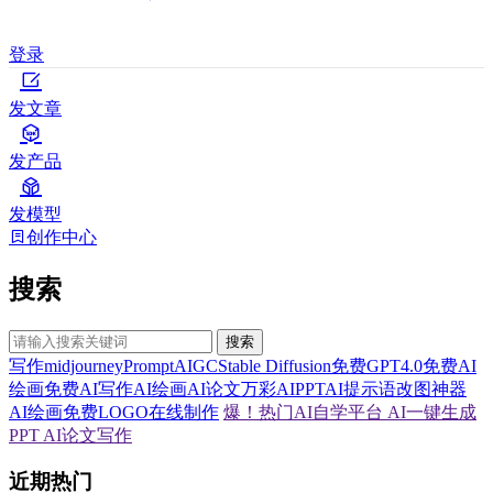
登录
发文章
发产品
发模型
创作中心
搜索
搜索
写作
midjourney
Prompt
AIGC
Stable Diffusion
免费GPT4.0
免费AI
绘画
免费AI写作
AI绘画
AI论文
万彩AI
PPT
AI提示语
改图神器
AI绘画
免费LOGO在线制作
爆！热门AI自学平台
AI一键生成
PPT
AI论文写作
近期热门