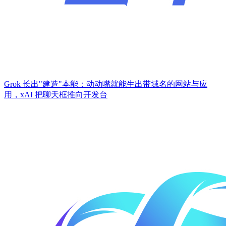
Grok 长出"建造"本能：动动嘴就能生出带域名的网站与应
用，xAI 把聊天框推向开发台