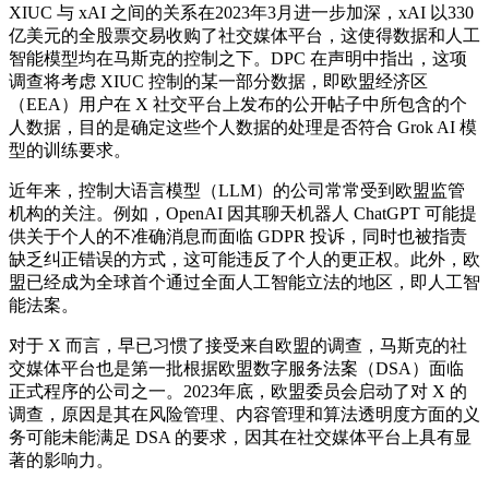
XIUC 与 xAI 之间的关系在2023年3月进一步加深，xAI 以330
亿美元的全股票交易收购了社交媒体平台，这使得数据和人工
智能模型均在马斯克的控制之下。DPC 在声明中指出，这项
调查将考虑 XIUC 控制的某一部分数据，即欧盟经济区
（EEA）用户在 X 社交平台上发布的公开帖子中所包含的个
人数据，目的是确定这些个人数据的处理是否符合 Grok AI 模
型的训练要求。
近年来，控制大语言模型（LLM）的公司常常受到欧盟监管
机构的关注。例如，OpenAI 因其聊天机器人 ChatGPT 可能提
供关于个人的不准确消息而面临 GDPR 投诉，同时也被指责
缺乏纠正错误的方式，这可能违反了个人的更正权。此外，欧
盟已经成为全球首个通过全面人工智能立法的地区，即人工智
能法案。
对于 X 而言，早已习惯了接受来自欧盟的调查，马斯克的社
交媒体平台也是
第一
批根据欧盟数字服务法案（DSA）面临
正式程序的公司之一。2023年底，欧盟委员会启动了对 X 的
调查，原因是其在风险管理、内容管理和算法透明度方面的义
务可能未能满足 DSA 的要求，因其在社交媒体平台上具有显
著的影响力。