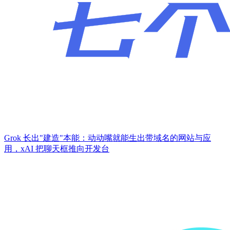
Grok 长出"建造"本能：动动嘴就能生出带域名的网站与应
用，xAI 把聊天框推向开发台