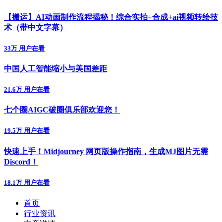
【搬运】AI动画制作流程揭秘！综合实拍+合成+ai视频转绘技
术（带中文字幕）
33万 用户在看
中国人工智能缩小与美国差距
21.6万 用户在看
七个圈AIGC破圈俱乐部欢迎您！
19.5万 用户在看
快速上手！Midjourney 网页版操作指南，生成MJ图片无需
Discord！
18.1万 用户在看
首页
行业资讯