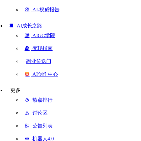
AI-权威报告
AI成长之路
AIGC学院
变现指南
副业传送门
AI创作中心
更多
热点排行
讨论区
公告列表
机器人4.0