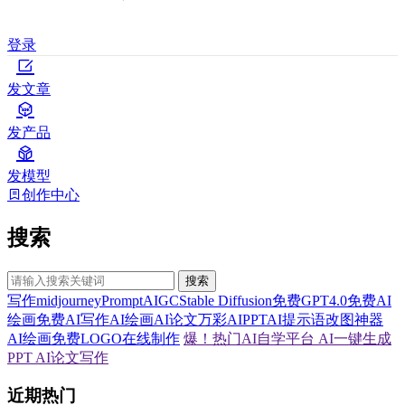
登录
发文章
发产品
发模型
创作中心
搜索
搜索
写作
midjourney
Prompt
AIGC
Stable Diffusion
免费GPT4.0
免费AI
绘画
免费AI写作
AI绘画
AI论文
万彩AI
PPT
AI提示语
改图神器
AI绘画
免费LOGO在线制作
爆！热门AI自学平台
AI一键生成
PPT
AI论文写作
近期热门