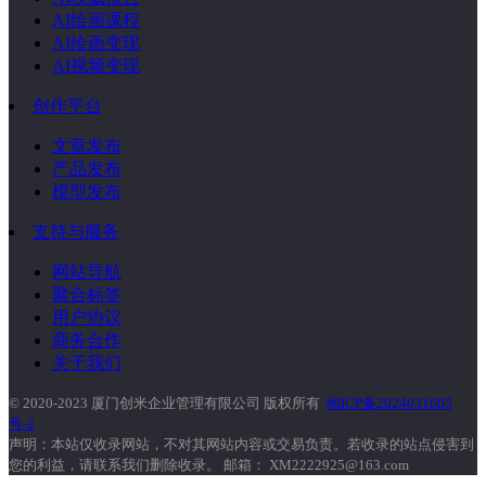
AI绘画课程
AI绘画变现
AI视频变现
创作平台
文章发布
产品发布
模型发布
支持与服务
网站导航
聚合标签
用户协议
商务合作
关于我们
© 2020-2023 厦门创米企业管理有限公司 版权所有
闽ICP备2024031605
号-2
声明：本站仅收录网站，不对其网站内容或交易负责。若收录的站点侵害到
您的利益，请联系我们删除收录。 邮箱： XM2222925@163.com