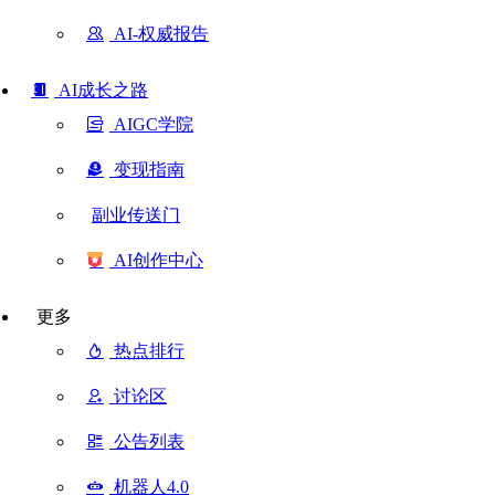
AI-权威报告
AI成长之路
AIGC学院
变现指南
副业传送门
AI创作中心
更多
热点排行
讨论区
公告列表
机器人4.0