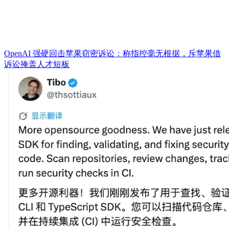
OpenAI 强硬回击苹果窃密诉讼：称指控毫无根据，斥苹果借
诉讼掩盖人才短板