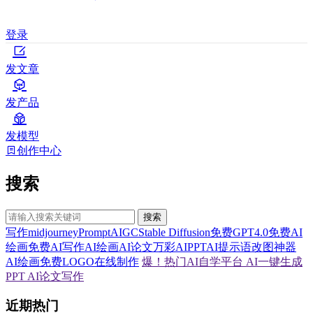
登录
发文章
发产品
发模型
创作中心
搜索
搜索
写作
midjourney
Prompt
AIGC
Stable Diffusion
免费GPT4.0
免费AI
绘画
免费AI写作
AI绘画
AI论文
万彩AI
PPT
AI提示语
改图神器
AI绘画
免费LOGO在线制作
爆！热门AI自学平台
AI一键生成
PPT
AI论文写作
近期热门