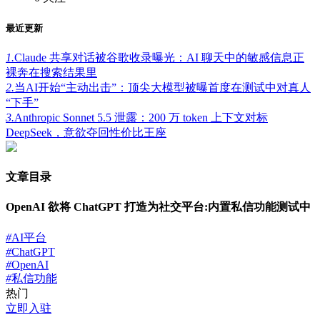
最近更新
1.
Claude 共享对话被谷歌收录曝光：AI 聊天中的敏感信息正
裸奔在搜索结果里
2.
当AI开始“主动出击”：顶尖大模型被曝首度在测试中对真人
“下手”
3.
Anthropic Sonnet 5.5 泄露：200 万 token 上下文对标
DeepSeek，意欲夺回性价比王座
文章目录
OpenAI 欲将 ChatGPT 打造为社交平台:内置私信功能测试中
#
AI平台
#
ChatGPT
#
OpenAI
#
私信功能
热门
立即入驻