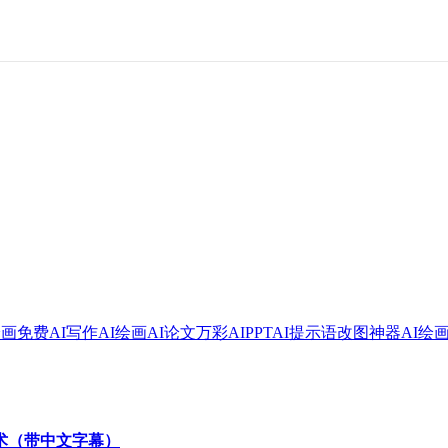
绘画
免费AI写作
AI绘画
AI论文
万彩AI
PPT
AI提示语
改图神器
AI绘
技术（带中文字幕）