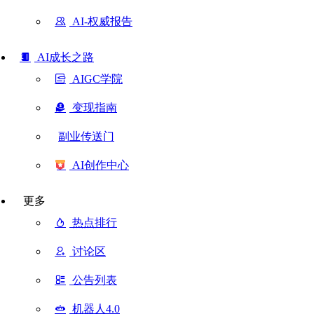
AI-权威报告
AI成长之路
AIGC学院
变现指南
副业传送门
AI创作中心
更多
热点排行
讨论区
公告列表
机器人4.0