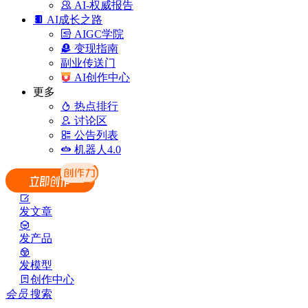
AI-权威报告
AI成长之路
AIGC学院
变现指南
副业传送门
AI创作中心
更多
热点排行
讨论区
公告列表
机器人4.0
发文章
发产品
发模型
创作中心
会员
搜索