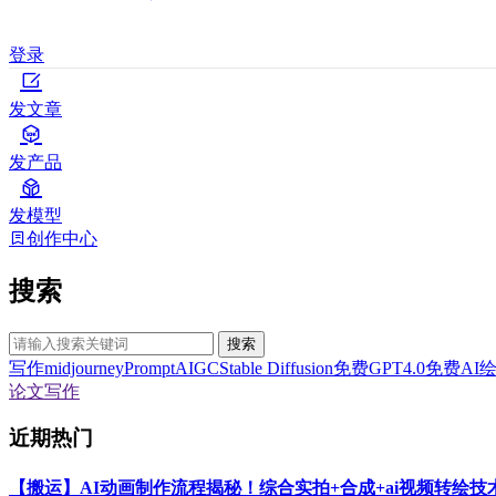
登录
发文章
发产品
发模型
创作中心
搜索
搜索
写作
midjourney
Prompt
AIGC
Stable Diffusion
免费GPT4.0
免费AI
论文写作
近期热门
【搬运】AI动画制作流程揭秘！综合实拍+合成+ai视频转绘