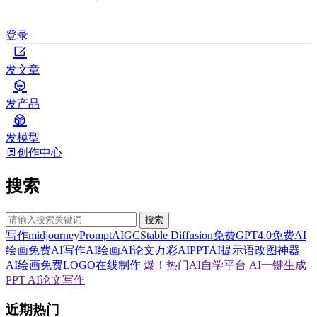
登录
发文章
发产品
发模型
创作中心
搜索
搜索
写作
midjourney
Prompt
AIGC
Stable Diffusion
免费GPT4.0
免费AI
绘画
免费AI写作
AI绘画
AI论文
万彩AI
PPT
AI提示语
改图神器
AI绘画
免费LOGO在线制作
爆！热门AI自学平台
AI一键生成
PPT
AI论文写作
近期热门