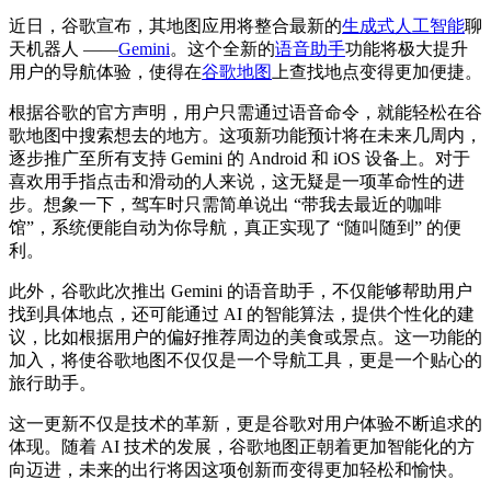
近日，谷歌宣布，其地图应用将整合
最新
的
生成式人工智能
聊
天机器人 ——
Gemini
。这个全新的
语音助手
功能将极大提升
用户的导航体验，使得在
谷歌地图
上查找地点变得更加便捷。
根据谷歌的官方声明，用户只需通过语音命令，就能轻松在谷
歌地图中搜索想去的地方。这项新功能预计将在未来几周内，
逐步推广至所有支持 Gemini 的 Android 和 iOS 设备上。对于
喜欢用手指点击和滑动的人来说，这无疑是一项革命性的进
步。想象一下，驾车时只需简单说出 “带我去最近的咖啡
馆”，系统便能自动为你导航，真正实现了 “随叫随到” 的便
利。
此外，谷歌此次推出 Gemini 的语音助手，不仅能够帮助用户
找到具体地点，还可能通过 AI 的智能算法，提供个性化的建
议，比如根据用户的偏好推荐周边的美食或景点。这一功能的
加入，将使谷歌地图不仅仅是一个导航工具，更是一个贴心的
旅行助手。
这一更新不仅是技术的革新，更是谷歌对用户体验不断追求的
体现。随着 AI 技术的发展，谷歌地图正朝着更加智能化的方
向迈进，未来的出行将因这项创新而变得更加轻松和愉快。