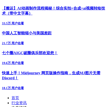
【搬运】AI动画制作流程揭秘！综合实拍+合成+ai视频转绘技
术（带中文字幕）
33.5万 用户在看
中国人工智能缩小与美国差距
21.7万 用户在看
七个圈AIGC破圈俱乐部欢迎您！
19.6万 用户在看
快速上手！Midjourney 网页版操作指南，生成MJ图片无需
Discord！
18.1万 用户在看
首页
行业资讯