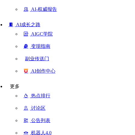
AI-权威报告
AI成长之路
AIGC学院
变现指南
副业传送门
AI创作中心
更多
热点排行
讨论区
公告列表
机器人4.0