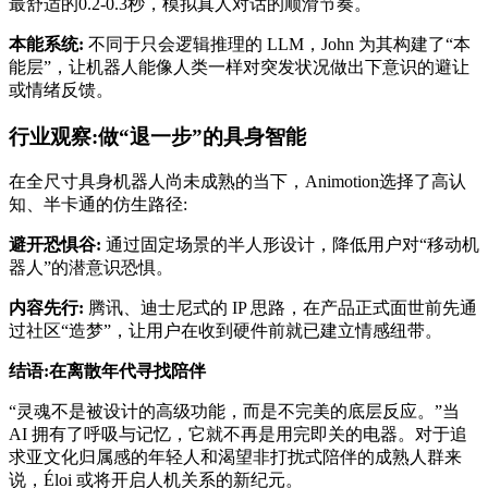
最舒适
的0.2-0.3秒，模拟真人对话的顺滑节奏。
本能系统:
不同于只会逻辑推理的 LLM，John 为其构建了“本
能层”，让机器人能像人类一样对突发状况做出下意识的避让
或情绪反馈。
行业观察:做“退一步”的具身智能
在全尺寸具身机器人尚未成熟的当下，Animotion选择了高认
知、半卡通的仿生路径:
避开恐惧谷:
通过固定场景的半人形设计，降低用户对“移动机
器人”的潜意识恐惧。
内容先行:
腾讯、迪士尼式的 IP 思路，在产品正式面世前先通
过社区“造梦”，让用户在收到硬件前就已建立情感纽带。
结语:在离散年代寻找陪伴
“灵魂不是被设计的
高级
功能，而是不完美的底层反应。”当
AI 拥有了呼吸与记忆，它就不再是用完即关的电器。对于追
求亚文化归属感的年轻人和渴望非打扰式陪伴的成熟人群来
说，Éloi 或将开启人机关系的新纪元。