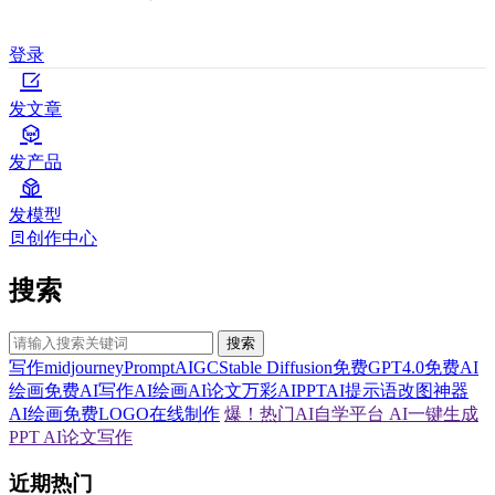
登录
发文章
发产品
发模型
创作中心
搜索
搜索
写作
midjourney
Prompt
AIGC
Stable Diffusion
免费GPT4.0
免费AI
绘画
免费AI写作
AI绘画
AI论文
万彩AI
PPT
AI提示语
改图神器
AI绘画
免费LOGO在线制作
爆！热门AI自学平台
AI一键生成
PPT
AI论文写作
近期热门