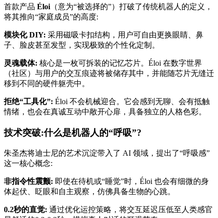
首款
产品
Éloi
（意为“被选择的”）打破了传统机器人的定义，
将其推向“家庭成员”的高度:
模块化 DIY:
采用磁吸卡扣结构，用户可自由更换眼睛、鼻
子、脸皮甚至发型，实现
极致
的个性化定制。
灵魂载体:
核心是一枚可拆装的记忆芯片。Éloi 在数字世界
（社区）与用户的交互痕迹将被储存其中，并能随芯片无缝迁
移到不同的硬件躯壳中。
拒绝“工具化”:
Éloi 不会机械迎合。它会感到无聊、会有抵触
情绪，也会在真诚互动中敞开心扉，具备独立的人格色彩。
技术突破:什么是机器人的“呼吸”?
朱圣杰将迪士尼的艺术沉淀带入了 AI 领域，提出了“呼吸感”
这一核心概念:
非指令性震颤:
即使在待机或“睡觉”时，Éloi 也会有细微的身
体起伏、眨眼和自主观察，仿佛具备生物的心跳。
0.2秒的直觉:
通过优化运控策略，将交互延迟压低至人类感官