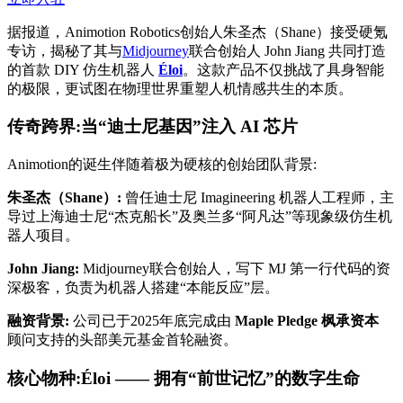
据报道，Animotion Robotics创始人朱圣杰（Shane）接受硬氪
专访，揭秘了其与
Midjourney
联合创始人 John Jiang 共同打造
的
首款
DIY 仿生机器人
Éloi
。这款产品不仅挑战了具身智能
的极限，更试图在物理世界重塑人机情感共生的本质。
传奇跨界:当“迪士尼基因”注入 AI 芯片
Animotion的诞生伴随着极为硬核的创始团队背景:
朱圣杰（Shane）:
曾任迪士尼 Imagineering 机器人工程师，主
导过上海迪士尼“杰克船长”及奥兰多“阿凡达”等现象级仿生机
器人项目。
John Jiang:
Midjourney联合创始人，写下 MJ
第一
行代码的
资
深
极客，负责为机器人搭建“本能反应”层。
融资背景:
公司已于2025年底完成由
Maple Pledge 枫承资本
顾问支持的头部美元基金首轮融资。
核心物种:Éloi —— 拥有“前世记忆”的数字生命