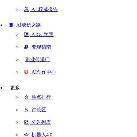
AI-权威报告
AI成长之路
AIGC学院
变现指南
副业传送门
AI创作中心
更多
热点排行
讨论区
公告列表
机器人4.0