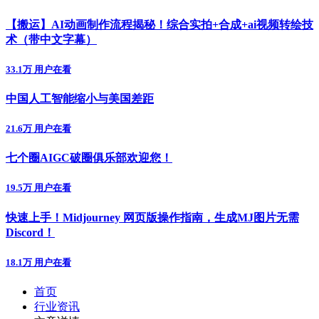
【搬运】AI动画制作流程揭秘！综合实拍+合成+ai视频转绘技
术（带中文字幕）
33.1万 用户在看
中国人工智能缩小与美国差距
21.6万 用户在看
七个圈AIGC破圈俱乐部欢迎您！
19.5万 用户在看
快速上手！Midjourney 网页版操作指南，生成MJ图片无需
Discord！
18.1万 用户在看
首页
行业资讯