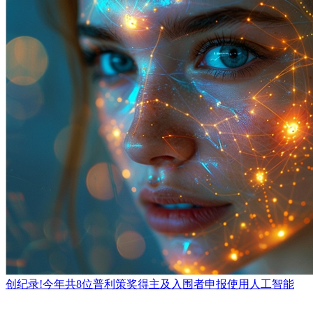
创纪录!今年共8位普利策奖得主及入围者申报使用人工智能