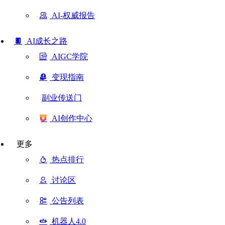
AI-权威报告
AI成长之路
AIGC学院
变现指南
副业传送门
AI创作中心
更多
热点排行
讨论区
公告列表
机器人4.0