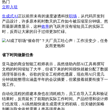
热门
立即入驻
生成式AI
正以前所未有的速度渗透科技
职场
，从代码开发到
产品设计，许多原本耗时数天的工作如今被压缩至分钟级。然
而
最新
调查显示，这种
效率
的飞跃并没有缩短员工的实际工
时，反而让大家的日子过得更加忙碌。
省下时间做新任务
亚马逊的商业智能工程师表示，虽然借助内部AI工具将撰写
文档的时间缩短了大半，但省下来的时间很快就被分配了数据
清理等新任务。谷歌的安全工程师也透露，现在用AI只需几
分钟就能整理出涵盖半年的会议摘要，但紧接着就要衔接下一
项工作。
自动化流程的搭建本身也在消耗精力，员工在导入工具和验证
结果时，反而延长了前期的实际工作时间。产品经理和设计师
们也发现，AI虽然能快速生成需求文档初稿，但关键的策略
判断与取舍依然需要人类高强度参与。