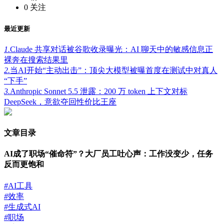
0
关注
最近更新
1.
Claude 共享对话被谷歌收录曝光：AI 聊天中的敏感信息正
裸奔在搜索结果里
2.
当AI开始“主动出击”：顶尖大模型被曝首度在测试中对真人
“下手”
3.
Anthropic Sonnet 5.5 泄露：200 万 token 上下文对标
DeepSeek，意欲夺回性价比王座
文章目录
AI成了职场“催命符”？大厂员工吐心声：工作没变少，任务
反而更饱和
#
AI工具
#
效率
#
生成式AI
#
职场