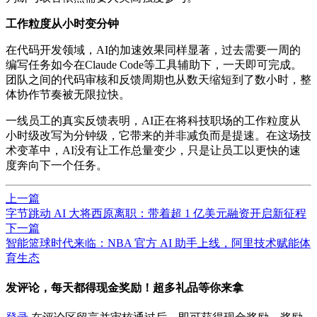
工作粒度从小时变分钟
在代码开发领域，AI的加
速效
果同样显著，过去需要一周的
编写任务如今在Claude Code等工具辅助下，一天即可完成。
团队之间的代码审核和反馈周期也从数天缩短到了数小时，整
体协作节奏被无限拉快。
一线员工的真实反馈表明，AI正在将科技职场的工作粒度从
小时级改写为分钟级，它带来的并非减负而是提速。在这场技
术变革中，AI没有让工作总量变少，只是让员工以更快的速
度奔向下一个任务。
上一篇
字节跳动 AI 大将西原离职：带着超 1 亿美元融资开启新征程
下一篇
智能篮球时代来临：NBA 官方 AI 助手上线，阿里技术赋能体
育生态
发评论，每天都得现金奖励！超多礼品等你来拿