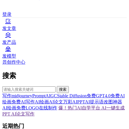
登录
发文章
发产品
发模型
创作中心
搜索
搜索
写作
midjourney
Prompt
AIGC
Stable Diffusion
免费GPT4.0
免费AI
绘画
免费AI写作
AI绘画
AI论文
万彩AI
PPT
AI提示语
改图神器
AI绘画
免费LOGO在线制作
爆！热门AI自学平台
AI一键生成
PPT
AI论文写作
近期热门