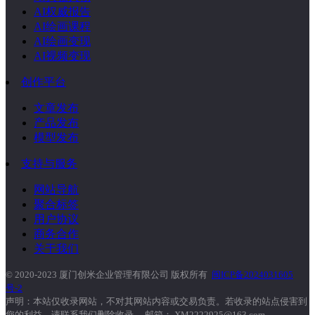
AI权威报告
AI绘画课程
AI绘画变现
AI视频变现
创作平台
文章发布
产品发布
模型发布
支持与服务
网站导航
聚合标签
用户协议
商务合作
关于我们
© 2020-2023 厦门创米企业管理有限公司 版权所有
闽ICP备2024031605
号-2
声明：本站仅收录网站，不对其网站内容或交易负责。若收录的站点侵害到
您的利益，请联系我们删除收录。 邮箱： XM2222925@163.com