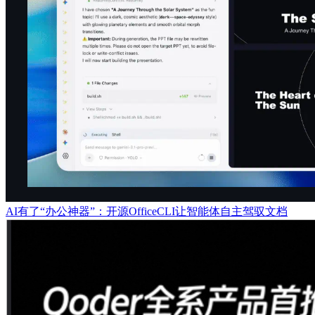
AI有了“办公神器”：开源OfficeCLI让智能体自主驾驭文档