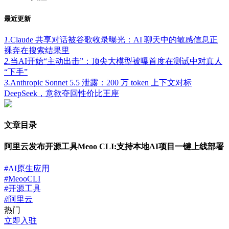
最近更新
1.
Claude 共享对话被谷歌收录曝光：AI 聊天中的敏感信息正
裸奔在搜索结果里
2.
当AI开始“主动出击”：顶尖大模型被曝首度在测试中对真人
“下手”
3.
Anthropic Sonnet 5.5 泄露：200 万 token 上下文对标
DeepSeek，意欲夺回性价比王座
文章目录
阿里云发布开源工具Meoo CLI:支持本地AI项目一键上线部署
#
AI原生应用
#
MeooCLI
#
开源工具
#
阿里云
热门
立即入驻