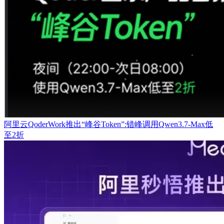
阿里云QoderWork推出“峰谷Token”:错峰调用Qwen3.7-Max低
至2折