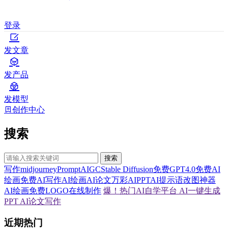
登录
发文章
发产品
发模型
创作中心
搜索
搜索
写作
midjourney
Prompt
AIGC
Stable Diffusion
免费GPT4.0
免费AI
绘画
免费AI写作
AI绘画
AI论文
万彩AI
PPT
AI提示语
改图神器
AI绘画
免费LOGO在线制作
爆！热门AI自学平台
AI一键生成
PPT
AI论文写作
近期热门