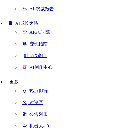
AI-权威报告
AI成长之路
AIGC学院
变现指南
副业传送门
AI创作中心
更多
热点排行
讨论区
公告列表
机器人4.0