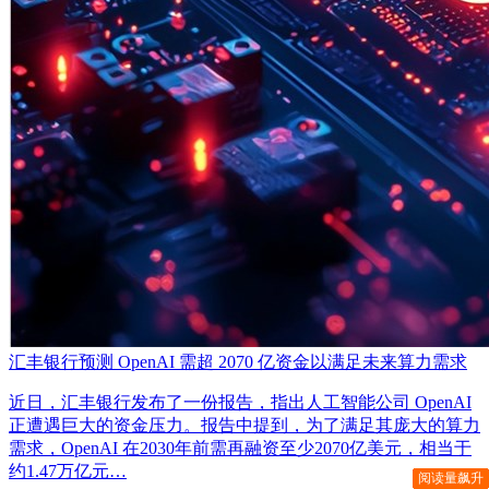
汇丰银行预测 OpenAI 需超 2070 亿资金以满足未来算力需求
近日，汇丰银行发布了一份报告，指出人工智能公司 OpenAI
正遭遇巨大的资金压力。报告中提到，为了满足其庞大的算力
需求，OpenAI 在2030年前需再融资至少2070亿美元，相当于
约1.47万亿元…
阅读量飙升
阅读量飙升
阅读量飙升
阅读量飙升
阅读量飙升
阅读量飙升
阅读量飙升
阅读量飙升
阅读量飙升
阅读量飙升
阅读量飙升
阅读量飙升
阅读量飙升
阅读量飙升
阅读量飙升
阅读量飙升
阅读量飙升
阅读量飙升
阅读量飙升
阅读量飙升
阅读量飙升
阅读量飙升
阅读量飙升
阅读量飙升
阅读量飙升
阅读量飙升
阅读量飙升
阅读量飙升