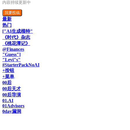
内容持续更新中
我要投稿
最新
热门
["AI生成模特"
《时代》杂志
《桃花潭记》
@Finances
"Guess"]
"Levi"s"
#StarterPackNoAI
+按钮
+菜单
00后
00后天才
00后导演
01.AI
01Advisors
0day漏洞