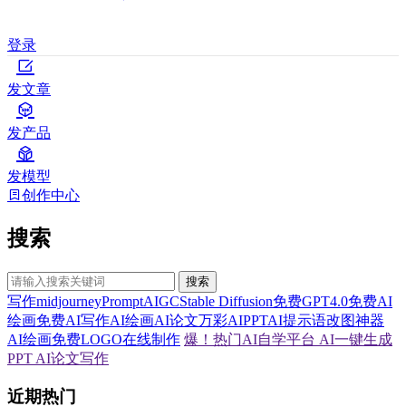
登录
发文章
发产品
发模型
创作中心
搜索
搜索
写作
midjourney
Prompt
AIGC
Stable Diffusion
免费GPT4.0
免费AI
绘画
免费AI写作
AI绘画
AI论文
万彩AI
PPT
AI提示语
改图神器
AI绘画
免费LOGO在线制作
爆！热门AI自学平台
AI一键生成
PPT
AI论文写作
近期热门