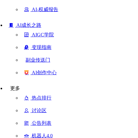
AI-权威报告
AI成长之路
AIGC学院
变现指南
副业传送门
AI创作中心
更多
热点排行
讨论区
公告列表
机器人4.0