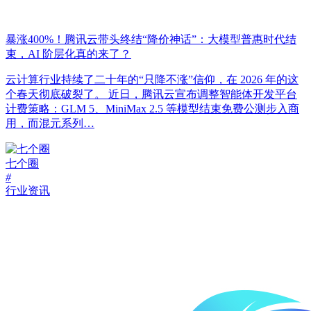
暴涨400%！腾讯云带头终结“降价神话”：大模型普惠时代结
束，AI 阶层化真的来了？
云计算行业持续了二十年的“只降不涨”信仰，在 2026 年的这
个春天彻底破裂了。 近日，腾讯云宣布调整智能体开发平台
计费策略：GLM 5、MiniMax 2.5 等模型结束免费公测步入商
用，而混元系列…
七个圈
#
行业资讯