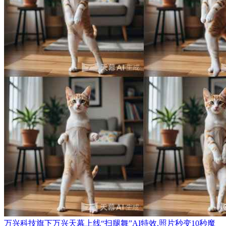
万兴科技旗下万兴天幕上线“扫腿舞”AI特效,照片秒变10秒魔