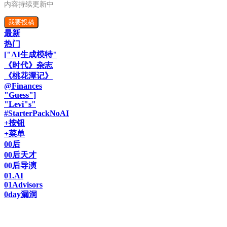
内容持续更新中
我要投稿
最新
热门
["AI生成模特"
《时代》杂志
《桃花潭记》
@Finances
"Guess"]
"Levi"s"
#StarterPackNoAI
+按钮
+菜单
00后
00后天才
00后导演
01.AI
01Advisors
0day漏洞