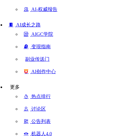
AI-权威报告
AI成长之路
AIGC学院
变现指南
副业传送门
AI创作中心
更多
热点排行
讨论区
公告列表
机器人4.0