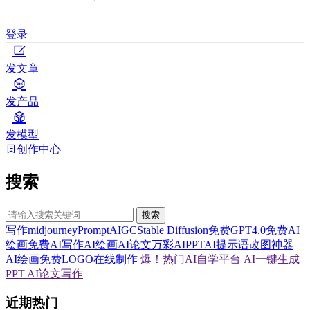
登录
发文章
发产品
发模型
创作中心
搜索
搜索
写作
midjourney
Prompt
AIGC
Stable Diffusion
免费GPT4.0
免费AI
绘画
免费AI写作
AI绘画
AI论文
万彩AI
PPT
AI提示语
改图神器
AI绘画
免费LOGO在线制作
爆！热门AI自学平台
AI一键生成
PPT
AI论文写作
近期热门