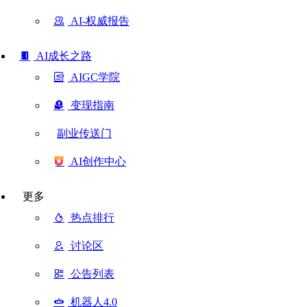
AI-权威报告
AI成长之路
AIGC学院
变现指南
副业传送门
AI创作中心
更多
热点排行
讨论区
公告列表
机器人4.0