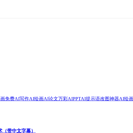
绘画
免费AI写作
AI绘画
AI论文
万彩AI
PPT
AI提示语
改图神器
AI绘
技术（带中文字幕）