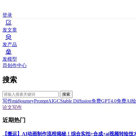
登录
发文章
发产品
发模型
创作中心
搜索
搜索
写作
midjourney
Prompt
AIGC
Stable Diffusion
免费GPT4.0
免费AI
论文写作
近期热门
【搬运】AI动画制作流程揭秘！综合实拍+合成+ai视频转绘