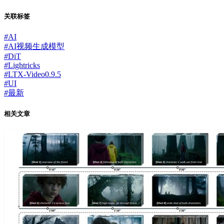
关联标签
#
AI
#
AI视频生成模型
#
DiT
#
Lightricks
#
LTX-Video0.9.5
#
UI
#
最新
相关文章