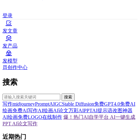
登录
发文章
发产品
发模型
创作中心
搜索
搜索
写作
midjourney
Prompt
AIGC
Stable Diffusion
免费GPT4.0
免费AI
绘画
免费AI写作
AI绘画
AI论文
万彩AI
PPT
AI提示语
改图神器
AI绘画
免费LOGO在线制作
爆！热门AI自学平台
AI一键生成
PPT
AI论文写作
近期热门