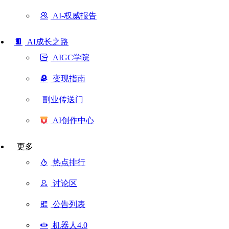
AI-权威报告
AI成长之路
AIGC学院
变现指南
副业传送门
AI创作中心
更多
热点排行
讨论区
公告列表
机器人4.0