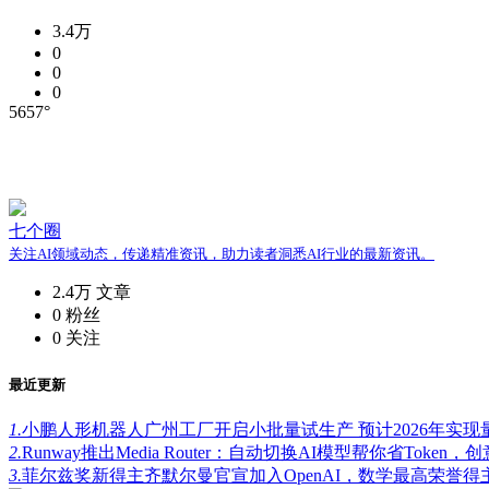
3.4万
0
0
0
5657°
七个圈
关注AI领域动态，传递精准资讯，助力读者洞悉AI行业的最新资讯。
2.4万
文章
0
粉丝
0
关注
最近更新
1.
小鹏人形机器人广州工厂开启小批量试生产 预计2026年实现
2.
Runway推出Media Router：自动切换AI模型帮你省Tok
3.
菲尔兹奖新得主齐默尔曼官宣加入OpenAI，数学最高荣誉得