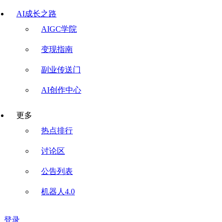
AI成长之路
AIGC学院
变现指南
副业传送门
AI创作中心
更多
热点排行
讨论区
公告列表
机器人4.0
登录