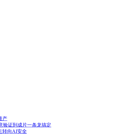
量产
en，创意验证到成片一条龙搞定
主转向AI安全