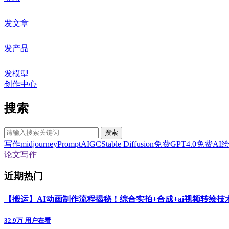
发文章
发产品
发模型
创作中心
搜索
搜索
写作
midjourney
Prompt
AIGC
Stable Diffusion
免费GPT4.0
免费AI
论文写作
近期热门
【搬运】AI动画制作流程揭秘！综合实拍+合成+ai视频转绘
32.9万 用户在看