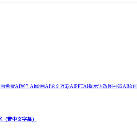
绘画
免费AI写作
AI绘画
AI论文
万彩AI
PPT
AI提示语
改图神器
AI绘
技术（带中文字幕）