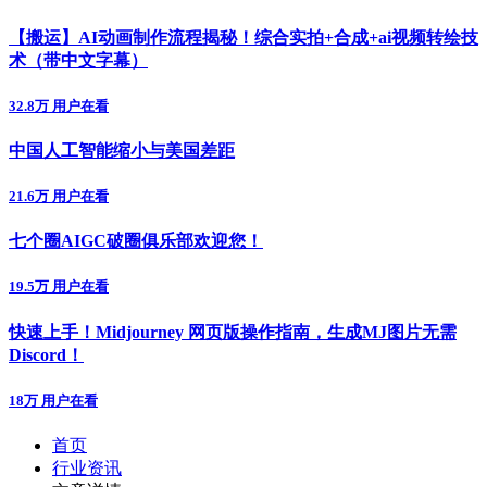
【搬运】AI动画制作流程揭秘！综合实拍+合成+ai视频转绘技
术（带中文字幕）
32.8万 用户在看
中国人工智能缩小与美国差距
21.6万 用户在看
七个圈AIGC破圈俱乐部欢迎您！
19.5万 用户在看
快速上手！Midjourney 网页版操作指南，生成MJ图片无需
Discord！
18万 用户在看
首页
行业资讯