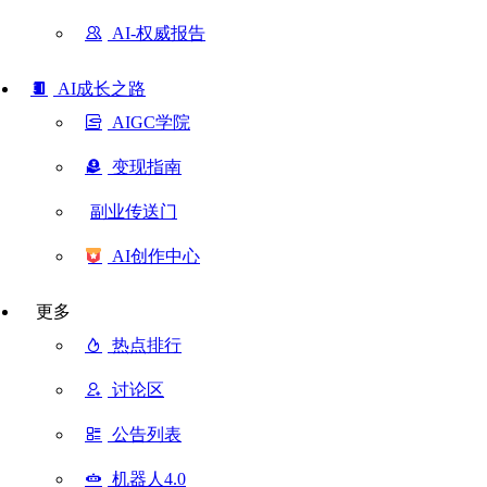
AI-权威报告
AI成长之路
AIGC学院
变现指南
副业传送门
AI创作中心
更多
热点排行
讨论区
公告列表
机器人4.0