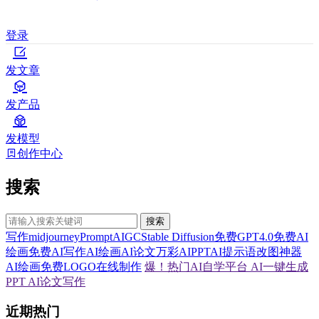
登录
发文章
发产品
发模型
创作中心
搜索
搜索
写作
midjourney
Prompt
AIGC
Stable Diffusion
免费GPT4.0
免费AI
绘画
免费AI写作
AI绘画
AI论文
万彩AI
PPT
AI提示语
改图神器
AI绘画
免费LOGO在线制作
爆！热门AI自学平台
AI一键生成
PPT
AI论文写作
近期热门