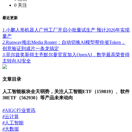
0
关注
最近更新
1.
小鹏人形机器人广州工厂开启小批量试生产 预计2026年实现
量产
2.
Runway推出Media Router：自动切换AI模型帮你省Token，
创意验证到成片一条龙搞定
3.
菲尔兹奖新得主齐默尔曼官宣加入OpenAI，数学最高荣誉得
主转向AI安全
文章目录
人工智能板块全天弱势，关注人工智能ETF（159819）、软件
30ETF（562930）等产品未来动向
#
AIGC行业资讯
#
云计算
#
人工智能
#
大数据