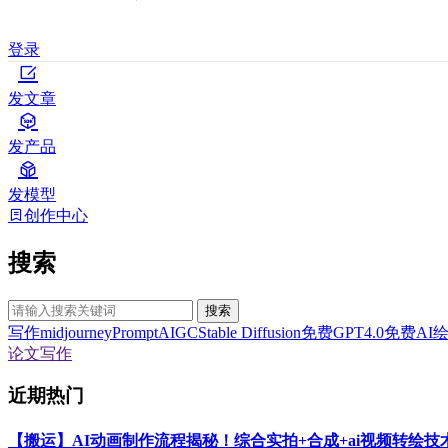
登录
发文章
发产品
发模型
创作中心
搜索
搜索
写作
midjourney
Prompt
AIGC
Stable Diffusion
免费GPT4.0
免费AI
论文写作
近期热门
【搬运】AI动画制作流程揭秘！综合实拍+合成+ai视频转绘