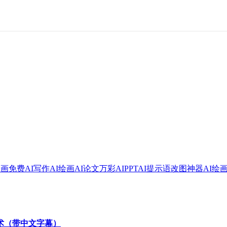
绘画
免费AI写作
AI绘画
AI论文
万彩AI
PPT
AI提示语
改图神器
AI绘
技术（带中文字幕）