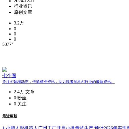
2024-12-11
行业资讯
原创文章
3.2万
0
0
0
5377°
七个圈
关注AI领域动态，传递精准资讯，助力读者洞悉AI行业的最新资讯。
2.4万
文章
0
粉丝
0
关注
最近更新
1.
小鹏人形机器人广州工厂开启小批量试生产 预计2026年实现