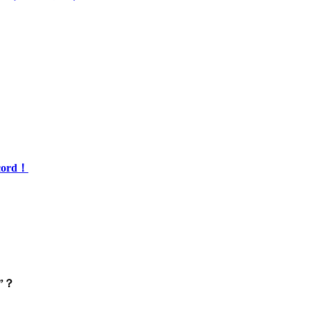
ord！
”？