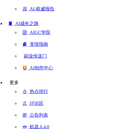
AI-权威报告
AI成长之路
AIGC学院
变现指南
副业传送门
AI创作中心
更多
热点排行
讨论区
公告列表
机器人4.0