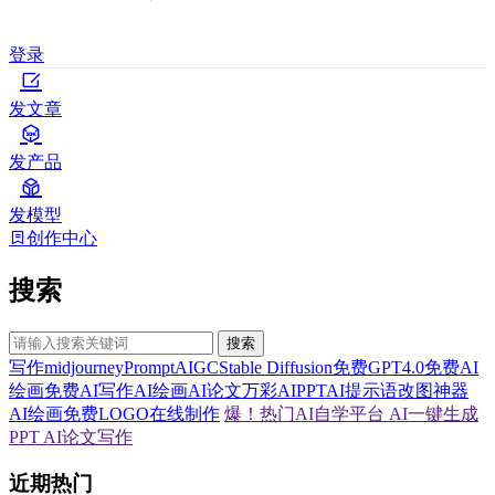
登录
发文章
发产品
发模型
创作中心
搜索
搜索
写作
midjourney
Prompt
AIGC
Stable Diffusion
免费GPT4.0
免费AI
绘画
免费AI写作
AI绘画
AI论文
万彩AI
PPT
AI提示语
改图神器
AI绘画
免费LOGO在线制作
爆！热门AI自学平台
AI一键生成
PPT
AI论文写作
近期热门