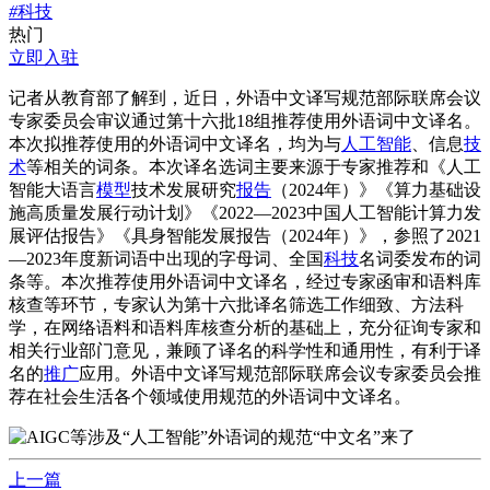
#
科技
热门
立即入驻
记者从教育部了解到，近日，外语中文译写规范部际联席会议
专家委员会审议通过第十六批18组推荐使用外语词中文译名。
本次拟推荐使用的外语词中文译名，均为与
人工智能
、信息
技
术
等相关的词条。本次译名选词主要来源于专家推荐和《人工
智能大语言
模型
技术发展研究
报告
（2024年）》《算力基础设
施高质量发展行动计划》《2022—2023中国人工智能计算力发
展评估报告》《具身智能发展报告（2024年）》，参照了2021
—2023年度新词语中出现的字母词、全国
科技
名词委发布的词
条等。本次推荐使用外语词中文译名，经过专家函审和语料库
核查等环节，专家认为第十六批译名筛选工作细致、方法科
学，在网络语料和语料库核查分析的基础上，充分征询专家和
相关行业部门意见，兼顾了译名的科学性和通用性，有利于译
名的
推广
应用。外语中文译写规范部际联席会议专家委员会推
荐在社会生活各个领域使用规范的外语词中文译名。
上一篇