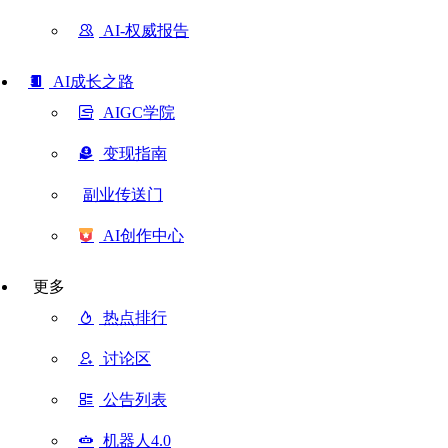
AI-权威报告
AI成长之路
AIGC学院
变现指南
副业传送门
AI创作中心
更多
热点排行
讨论区
公告列表
机器人4.0