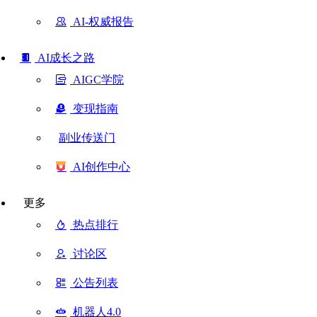
AI-权威报告
AI成长之路
AIGC学院
变现指南
副业传送门
AI创作中心
更多
热点排行
讨论区
公告列表
机器人4.0