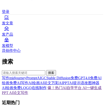
登录
发文章
发产品
发模型
创作中心
搜索
搜索
写作
midjourney
Prompt
AIGC
Stable Diffusion
免费GPT4.0
免费AI
绘画
免费AI写作
AI绘画
AI论文
万彩AI
PPT
AI提示语
改图神器
AI绘画
免费LOGO在线制作
爆！热门AI自学平台
AI一键生成
PPT
AI论文写作
近期热门