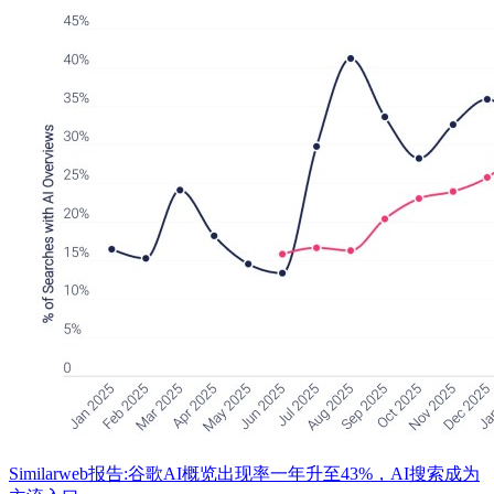
Similarweb报告:谷歌AI概览出现率一年升至43%，AI搜索成为