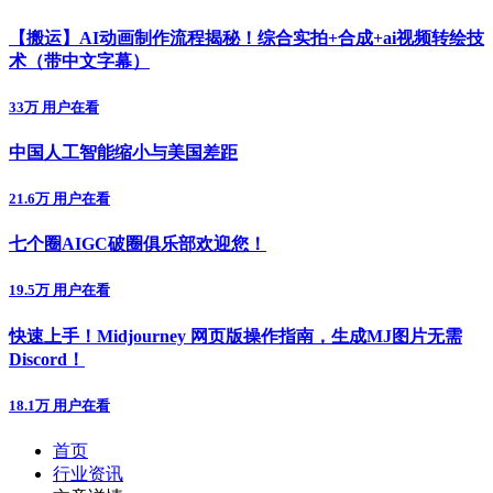
【搬运】AI动画制作流程揭秘！综合实拍+合成+ai视频转绘技
术（带中文字幕）
33万 用户在看
中国人工智能缩小与美国差距
21.6万 用户在看
七个圈AIGC破圈俱乐部欢迎您！
19.5万 用户在看
快速上手！Midjourney 网页版操作指南，生成MJ图片无需
Discord！
18.1万 用户在看
首页
行业资讯