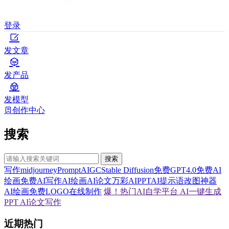
登录
发文章
发产品
发模型
创作中心
搜索
搜索
写作
midjourney
Prompt
AIGC
Stable Diffusion
免费GPT4.0
免费AI
绘画
免费AI写作
AI绘画
AI论文
万彩AI
PPT
AI提示语
改图神器
AI绘画
免费LOGO在线制作
爆！热门AI自学平台
AI一键生成
PPT
AI论文写作
近期热门