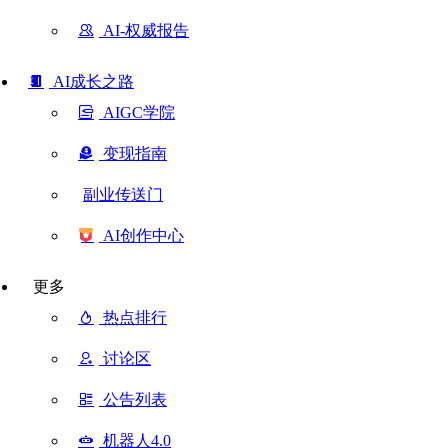
AI-权威报告
AI成长之路
AIGC学院
变现指南
副业传送门
AI创作中心
更多
热点排行
讨论区
公告列表
机器人4.0