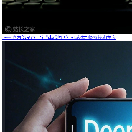
张一鸣内部发声：字节模型拒绝“AI蒸馏” 坚持长期主义