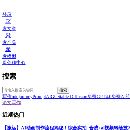
登录
发文章
发产品
发模型
创作中心
搜索
搜索
写作
midjourney
Prompt
AIGC
Stable Diffusion
免费GPT4.0
免费AI
论文写作
近期热门
【搬运】AI动画制作流程揭秘！综合实拍+合成+ai视频转绘