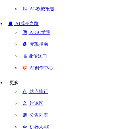
AI-权威报告
AI成长之路
AIGC学院
变现指南
副业传送门
AI创作中心
更多
热点排行
讨论区
公告列表
机器人4.0