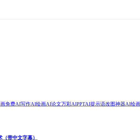
绘画
免费AI写作
AI绘画
AI论文
万彩AI
PPT
AI提示语
改图神器
AI绘
技术（带中文字幕）