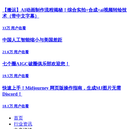
【搬运】AI动画制作流程揭秘！综合实拍+合成+ai视频转绘技
术（带中文字幕）
33万 用户在看
中国人工智能缩小与美国差距
21.6万 用户在看
七个圈AIGC破圈俱乐部欢迎您！
19.5万 用户在看
快速上手！Midjourney 网页版操作指南，生成MJ图片无需
Discord！
18.1万 用户在看
首页
行业资讯