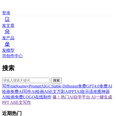
登录
发文章
发产品
发模型
创作中心
搜索
搜索
写作
midjourney
Prompt
AIGC
Stable Diffusion
免费GPT4.0
免费AI
绘画
免费AI写作
AI绘画
AI论文
万彩AI
PPT
AI提示语
改图神器
AI绘画
免费LOGO在线制作
爆！热门AI自学平台
AI一键生成
PPT
AI论文写作
近期热门