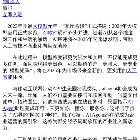
#
机器人
热门
立即入驻
2023年开启
大模型
元年，“基座阶段”正式搭建；2024年大模
型应用正式起跑，
AI软件
硬件齐头并进。随着
AI
从各个维度
对工作和生活的渗透，AI应用将在2025年迎来爆发期，带动
人工智技术商业化向纵深演绎。
在此过程中，模型将变得更为强大和实用，不仅能完成更
多任务，而且表现得更出色。可以期待的是，更强大、更专业
的“模型矩阵”，将在2025年为市场带来全新的、更实用的
人工
智能
体验。
与移动互联网带动APP生态圈出现类似，ai agent将会成为
未来主流。比如，人们不再需要直接与互联网互动，当需支付
账单、预约医生、订购东西或其他在线任务时，只需指示
AI
Agent
助理完成即可，它更知你、懂你、服务你，这相当于点
亮了AI界的“阿拉丁神灯”。除了C端，AI Agent还有望成为企
业运营的新引擎，这将为部分经济周期承压的产业注入新动
力。
人工智能红利期将给更多产业带来涟漪，可能成为新一轮