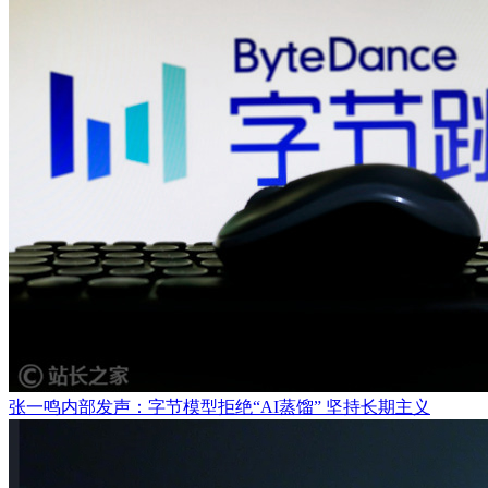
张一鸣内部发声：字节模型拒绝“AI蒸馏” 坚持长期主义