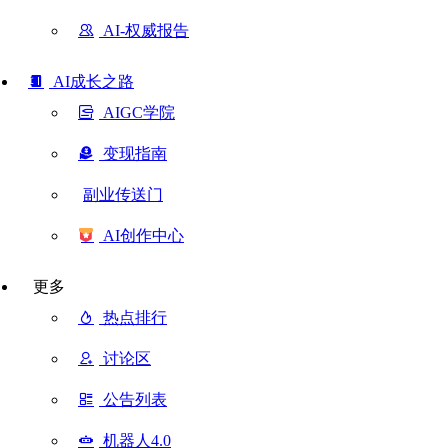
AI-权威报告
AI成长之路
AIGC学院
变现指南
副业传送门
AI创作中心
更多
热点排行
讨论区
公告列表
机器人4.0