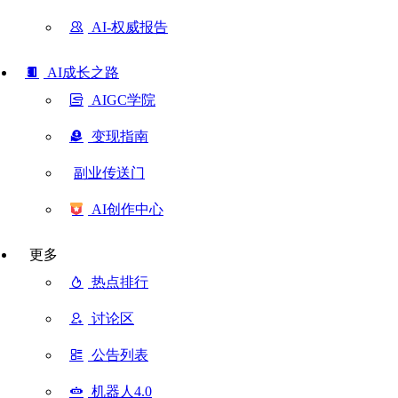
AI-权威报告
AI成长之路
AIGC学院
变现指南
副业传送门
AI创作中心
更多
热点排行
讨论区
公告列表
机器人4.0