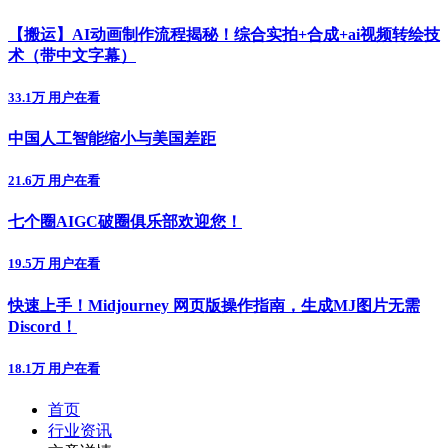
【搬运】AI动画制作流程揭秘！综合实拍+合成+ai视频转绘技
术（带中文字幕）
33.1万 用户在看
中国人工智能缩小与美国差距
21.6万 用户在看
七个圈AIGC破圈俱乐部欢迎您！
19.5万 用户在看
快速上手！Midjourney 网页版操作指南，生成MJ图片无需
Discord！
18.1万 用户在看
首页
行业资讯