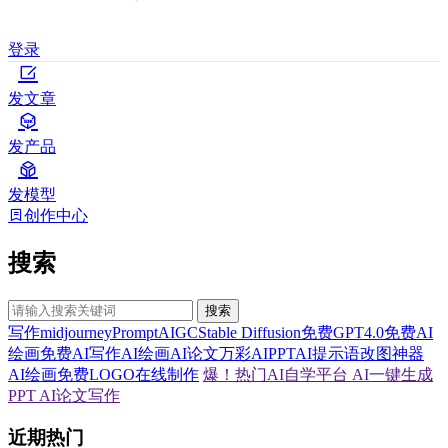
登录
发文章
发产品
发模型
创作中心
搜索
搜索
写作
midjourney
Prompt
AIGC
Stable Diffusion
免费GPT4.0
免费AI
绘画
免费AI写作
AI绘画
AI论文
万彩AI
PPT
AI提示语
改图神器
AI绘画
免费LOGO在线制作
爆！热门AI自学平台
AI一键生成
PPT
AI论文写作
近期热门