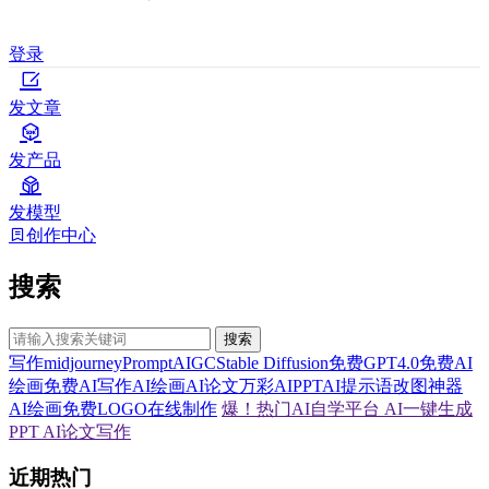
登录
发文章
发产品
发模型
创作中心
搜索
搜索
写作
midjourney
Prompt
AIGC
Stable Diffusion
免费GPT4.0
免费AI
绘画
免费AI写作
AI绘画
AI论文
万彩AI
PPT
AI提示语
改图神器
AI绘画
免费LOGO在线制作
爆！热门AI自学平台
AI一键生成
PPT
AI论文写作
近期热门