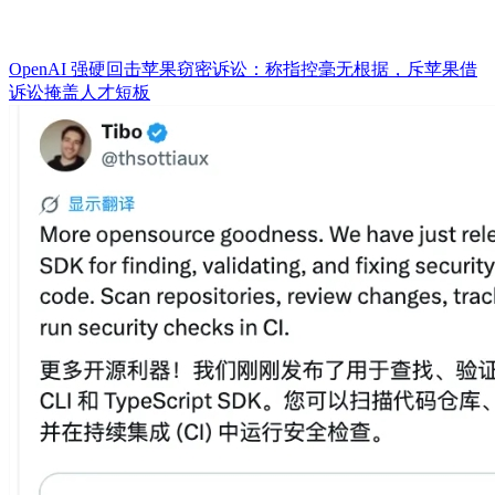
OpenAI 强硬回击苹果窃密诉讼：称指控毫无根据，斥苹果借
诉讼掩盖人才短板