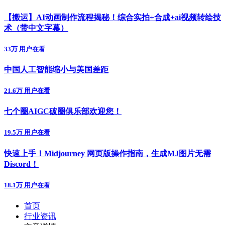
【搬运】AI动画制作流程揭秘！综合实拍+合成+ai视频转绘技
术（带中文字幕）
33万 用户在看
中国人工智能缩小与美国差距
21.6万 用户在看
七个圈AIGC破圈俱乐部欢迎您！
19.5万 用户在看
快速上手！Midjourney 网页版操作指南，生成MJ图片无需
Discord！
18.1万 用户在看
首页
行业资讯