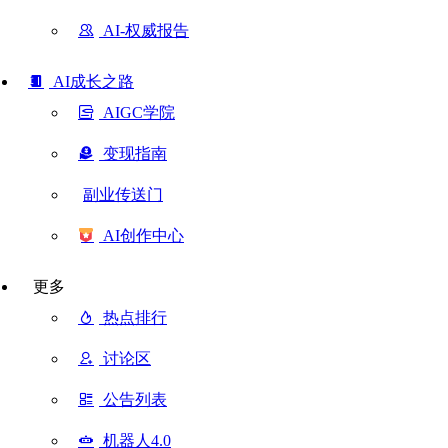
AI-权威报告
AI成长之路
AIGC学院
变现指南
副业传送门
AI创作中心
更多
热点排行
讨论区
公告列表
机器人4.0