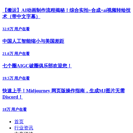
【搬运】AI动画制作流程揭秘！综合实拍+合成+ai视频转绘技
术（带中文字幕）
32.9万 用户在看
中国人工智能缩小与美国差距
21.6万 用户在看
七个圈AIGC破圈俱乐部欢迎您！
19.5万 用户在看
快速上手！Midjourney 网页版操作指南，生成MJ图片无需
Discord！
18万 用户在看
首页
行业资讯