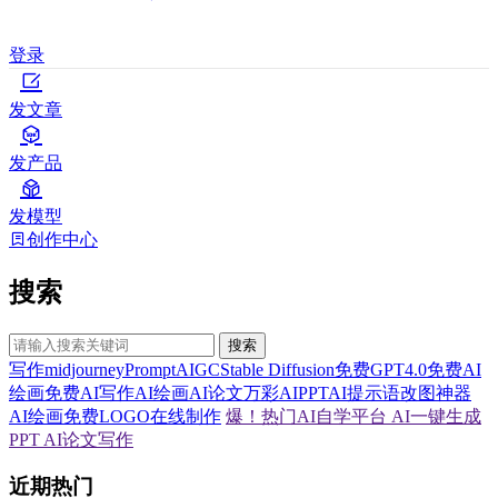
登录
发文章
发产品
发模型
创作中心
搜索
搜索
写作
midjourney
Prompt
AIGC
Stable Diffusion
免费GPT4.0
免费AI
绘画
免费AI写作
AI绘画
AI论文
万彩AI
PPT
AI提示语
改图神器
AI绘画
免费LOGO在线制作
爆！热门AI自学平台
AI一键生成
PPT
AI论文写作
近期热门