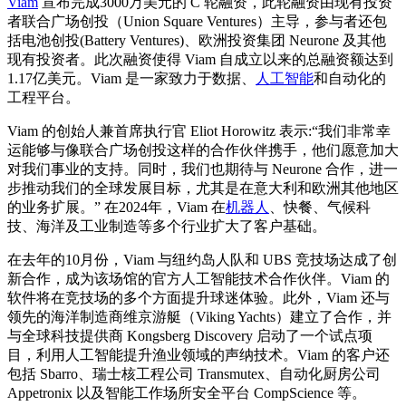
Viam
宣布完成3000万美元的 C 轮融资，此轮融资由现有投资
者联合广场创投（Union Square Ventures）主导，参与者还包
括电池创投(Battery Ventures)、欧洲投资集团 Neurone 及其他
现有投资者。此次融资使得 Viam 自成立以来的总融资额达到
1.17亿美元。Viam 是一家致力于数据、
人工智能
和自动化的
工程平台。
Viam 的创始人兼首席执行官 Eliot Horowitz 表示:“我们非常幸
运能够与像联合广场创投这样的合作伙伴携手，他们愿意加大
对我们事业的支持。同时，我们也期待与 Neurone 合作，进一
步推动我们的全球发展目标，尤其是在意大利和欧洲其他地区
的业务扩展。” 在2024年，Viam 在
机器人
、快餐、气候科
技、海洋及工业制造等多个行业扩大了客户基础。
在去年的10月份，Viam 与纽约岛人队和 UBS 竞技场达成了创
新合作，成为该场馆的官方人工智能技术合作伙伴。Viam 的
软件将在竞技场的多个方面提升球迷体验。此外，Viam 还与
领先的海洋制造商维京游艇（Viking Yachts）建立了合作，并
与全球科技提供商 Kongsberg Discovery 启动了一个试点项
目，利用人工智能提升渔业领域的声纳技术。Viam 的客户还
包括 Sbarro、瑞士核工程公司 Transmutex、自动化厨房公司
Appetronix 以及智能工作场所安全平台 CompScience 等。