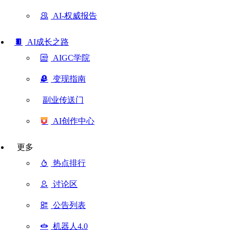
AI-权威报告
AI成长之路
AIGC学院
变现指南
副业传送门
AI创作中心
更多
热点排行
讨论区
公告列表
机器人4.0