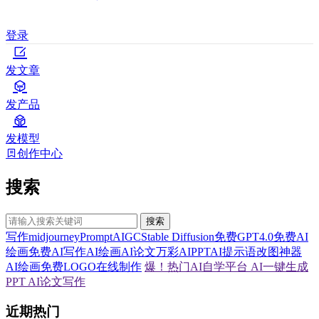
登录
发文章
发产品
发模型
创作中心
搜索
搜索
写作
midjourney
Prompt
AIGC
Stable Diffusion
免费GPT4.0
免费AI
绘画
免费AI写作
AI绘画
AI论文
万彩AI
PPT
AI提示语
改图神器
AI绘画
免费LOGO在线制作
爆！热门AI自学平台
AI一键生成
PPT
AI论文写作
近期热门