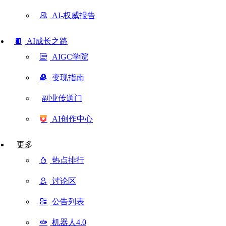
AI-权威报告
AI成长之路
AIGC学院
变现指南
副业传送门
AI创作中心
更多
热点排行
讨论区
公告列表
机器人4.0