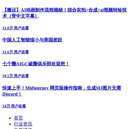
【搬运】AI动画制作流程揭秘！综合实拍+合成+ai视频转绘技
术（带中文字幕）
32.8万 用户在看
中国人工智能缩小与美国差距
21.6万 用户在看
七个圈AIGC破圈俱乐部欢迎您！
19.5万 用户在看
快速上手！Midjourney 网页版操作指南，生成MJ图片无需
Discord！
18万 用户在看
首页
行业资讯