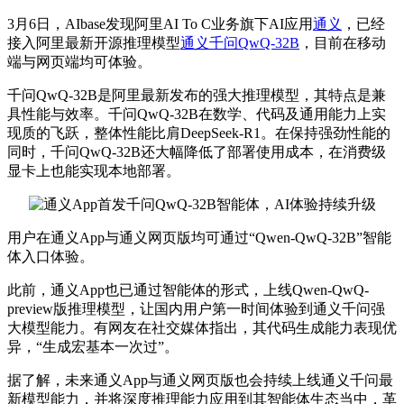
3月6日，AIbase发现阿里AI To C业务旗下AI应用
通义
，已经
接入阿里
最新
开源推理模型
通义千问QwQ-32B
，目前在移动
端与网页端均可体验。
千问QwQ-32B是阿里
最新
发布的强大推理模型，其特点是兼
具性能与效率。千问QwQ-32B在数学、代码及通用能力上实
现质的飞跃，整体性能比肩DeepSeek-R1。在保持强劲性能的
同时，千问QwQ-32B还大幅降低了部署使用成本，在消费级
显卡上也能实现本地部署。
用户在通义App与通义网页版均可通过“Qwen-QwQ-32B”智能
体入口体验。
此前，通义App也已通过智能体的形式，上线Qwen-QwQ-
preview版推理模型，让国内用户
第一
时间体验到通义千问强
大模型能力。有网友在社交媒体指出，其代码生成能力表现优
异，“生成宏基本一次过”。
据了解，未来通义App与通义网页版也会持续上线通义千问
最
新
模型能力，并将深度推理能力应用到其智能体生态当中，革