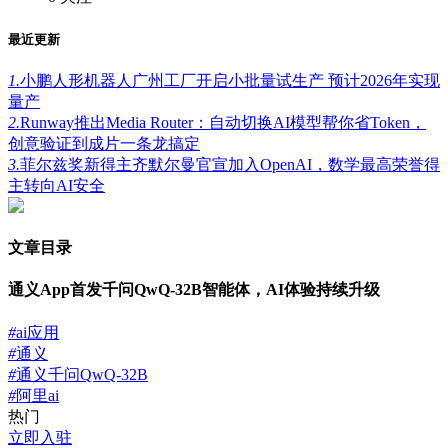
最近更新
1.
小鹏人形机器人广州工厂开启小批量试生产 预计2026年实现
量产
2.
Runway推出Media Router：自动切换AI模型帮你省Token，
创意验证到成片一条龙搞定
3.
菲尔兹奖新得主齐默尔曼官宣加入OpenAI，数学最高荣誉得
主转向AI安全
文章目录
通义App首发千问QwQ-32B智能体，AI体验持续升级
#
ai应用
#
通义
#
通义千问QwQ-32B
#
阿里ai
热门
立即入驻