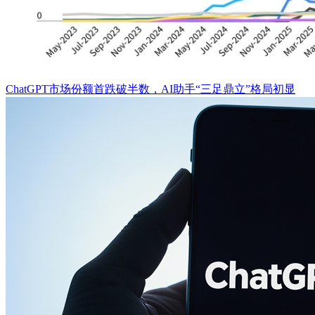
​ChatGPT市场份额首跌破半数，AI助手“三足鼎立”格局初显