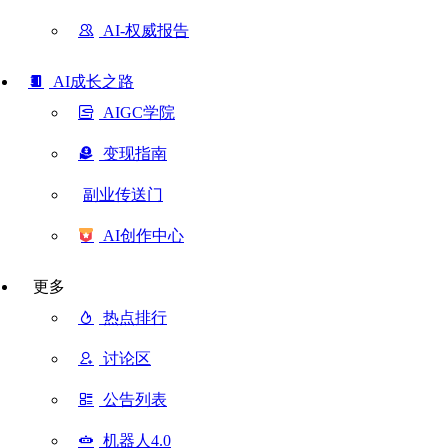
AI-权威报告
AI成长之路
AIGC学院
变现指南
副业传送门
AI创作中心
更多
热点排行
讨论区
公告列表
机器人4.0