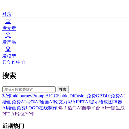
登录
发文章
发产品
发模型
创作中心
搜索
搜索
写作
midjourney
Prompt
AIGC
Stable Diffusion
免费GPT4.0
免费AI
绘画
免费AI写作
AI绘画
AI论文
万彩AI
PPT
AI提示语
改图神器
AI绘画
免费LOGO在线制作
爆！热门AI自学平台
AI一键生成
PPT
AI论文写作
近期热门