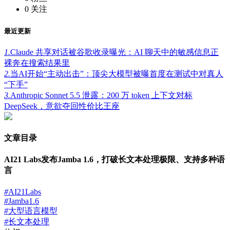
0
关注
最近更新
1.
Claude 共享对话被谷歌收录曝光：AI 聊天中的敏感信息正
裸奔在搜索结果里
2.
当AI开始“主动出击”：顶尖大模型被曝首度在测试中对真人
“下手”
3.
Anthropic Sonnet 5.5 泄露：200 万 token 上下文对标
DeepSeek，意欲夺回性价比王座
文章目录
AI21 Labs发布Jamba 1.6，打破长文本处理极限、支持多种语
言
#
AI21Labs
#
Jamba1.6
#
大型语言模型
#
长文本处理