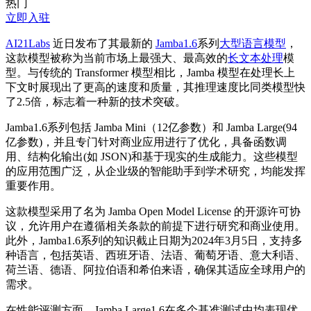
热门
立即入驻
AI21Labs
近日发布了其
最新
的
Jamba1.6
系列
大型语言模型
，
这款模型被称为当前市场上
最强
大、
最高
效的
长文本处理
模
型。与传统的 Transformer 模型相比，Jamba 模型在处理长上
下文时展现出了更高的速度和质量，其推理速度比同类模型快
了2.5倍，标志着一种新的技术突破。
Jamba1.6系列包括 Jamba Mini（12亿参数）和 Jamba Large(94
亿参数)，并且专门针对商业应用进行了优化，具备函数调
用、结构化输出(如 JSON)和基于现实的生成能力。这些模型
的应用范围广泛，从企业级的智能助手到学术研究，均能发挥
重要作用。
这款模型采用了名为 Jamba Open Model License 的开源许可协
议，允许用户在遵循相关条款的前提下进行研究和商业使用。
此外，Jamba1.6系列的知识截止日期为2024年3月5日，支持多
种语言，包括英语、西班牙语、法语、葡萄牙语、意大利语、
荷兰语、德语、阿拉伯语和希伯来语，确保其适应全球用户的
需求。
在性能评测方面，Jamba Large1.6在多个基准测试中均表现优