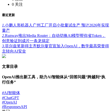
0
关注
最近更新
1.
小鹏人形机器人广州工厂开启小批量试生产 预计2026年实现
量产
2.
Runway推出Media Router：自动切换AI模型帮你省Token，
创意验证到成片一条龙搞定
3.
菲尔兹奖新得主齐默尔曼官宣加入OpenAI，数学最高荣誉得
主转向AI安全
文章目录
OpenAI推出新工具，助力AI智能体从“回答问题”跨越到“执
行任务”
#
AI智能体
#
ChatGPT
#
OpenAI
#
ResponsesAPI