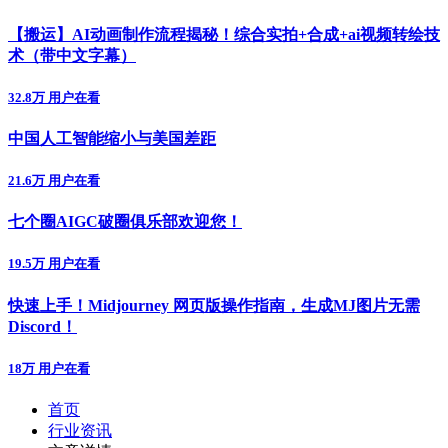
【搬运】AI动画制作流程揭秘！综合实拍+合成+ai视频转绘技
术（带中文字幕）
32.8万 用户在看
中国人工智能缩小与美国差距
21.6万 用户在看
七个圈AIGC破圈俱乐部欢迎您！
19.5万 用户在看
快速上手！Midjourney 网页版操作指南，生成MJ图片无需
Discord！
18万 用户在看
首页
行业资讯