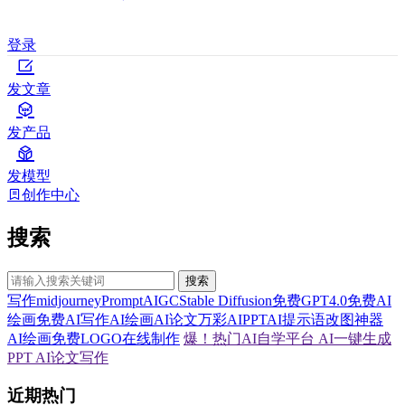
登录
发文章
发产品
发模型
创作中心
搜索
搜索
写作
midjourney
Prompt
AIGC
Stable Diffusion
免费GPT4.0
免费AI
绘画
免费AI写作
AI绘画
AI论文
万彩AI
PPT
AI提示语
改图神器
AI绘画
免费LOGO在线制作
爆！热门AI自学平台
AI一键生成
PPT
AI论文写作
近期热门