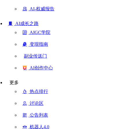
AI-权威报告
AI成长之路
AIGC学院
变现指南
副业传送门
AI创作中心
更多
热点排行
讨论区
公告列表
机器人4.0