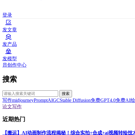
登录
发文章
发产品
发模型
创作中心
搜索
搜索
写作
midjourney
Prompt
AIGC
Stable Diffusion
免费GPT4.0
免费AI
论文写作
近期热门
【搬运】AI动画制作流程揭秘！综合实拍+合成+ai视频转绘