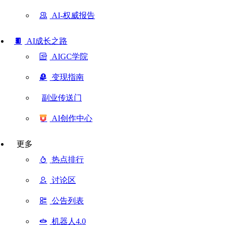
AI-权威报告
AI成长之路
AIGC学院
变现指南
副业传送门
AI创作中心
更多
热点排行
讨论区
公告列表
机器人4.0