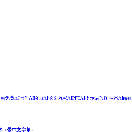
绘画
免费AI写作
AI绘画
AI论文
万彩AI
PPT
AI提示语
改图神器
AI绘
技术（带中文字幕）