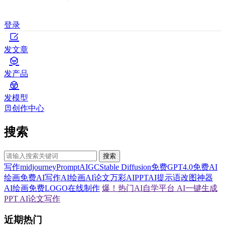
登录
发文章
发产品
发模型
创作中心
搜索
搜索
写作
midjourney
Prompt
AIGC
Stable Diffusion
免费GPT4.0
免费AI
绘画
免费AI写作
AI绘画
AI论文
万彩AI
PPT
AI提示语
改图神器
AI绘画
免费LOGO在线制作
爆！热门AI自学平台
AI一键生成
PPT
AI论文写作
近期热门