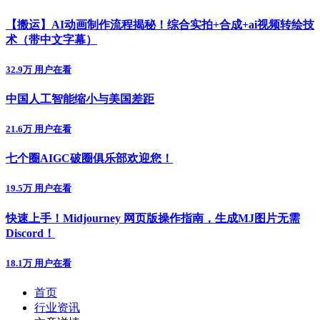
【搬运】AI动画制作流程揭秘！综合实拍+合成+ai视频转绘技
术（带中文字幕）
32.9万 用户在看
中国人工智能缩小与美国差距
21.6万 用户在看
七个圈AIGC破圈俱乐部欢迎您！
19.5万 用户在看
快速上手！Midjourney 网页版操作指南，生成MJ图片无需
Discord！
18.1万 用户在看
首页
行业资讯