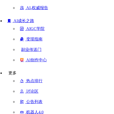
AI-权威报告
AI成长之路
AIGC学院
变现指南
副业传送门
AI创作中心
更多
热点排行
讨论区
公告列表
机器人4.0