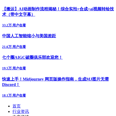
【搬运】AI动画制作流程揭秘！综合实拍+合成+ai视频转绘技
术（带中文字幕）
33.2万 用户在看
中国人工智能缩小与美国差距
21.6万 用户在看
七个圈AIGC破圈俱乐部欢迎您！
19.5万 用户在看
快速上手！Midjourney 网页版操作指南，生成MJ图片无需
Discord！
18.1万 用户在看
首页
行业资讯