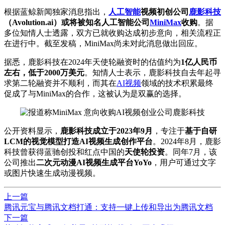
根据蓝鲸新闻
独家
消息指出，
人工智能
视频初创公司
鹿影科技
（Avolution.ai）或将被知名人工智能公司
MiniMax
收购
。据
多位知情人士透露，双方已就收购达成初步意向，相关流程正
在进行中。截至发稿，MiniMax尚未对此消息做出回应。
据悉，鹿影科技在2024年天使轮融资时的估值约为
1亿人民币
左右，低于2000万美元
。知情人士表示，鹿影科技自去年起寻
求第二轮融资并不顺利，而其在
AI视频
领域的技术积累最终
促成了与MiniMax的合作，这被认为是双赢的选择。
公开资料显示，
鹿影科技成立于2023年9月
，专注于
基于自研
LCM的视觉模型打造AI视频生成创作平台
。2024年8月，鹿影
科技曾获得蓝驰创投和红点中国的
天使轮投资
。同年7月，该
公司推出
二次元动漫AI视频生成平台YoYo
，用户可通过文字
或图片快速生成动漫视频。
上一篇
腾讯元宝与腾讯文档打通：支持一键上传和导出为腾讯文档
下一篇