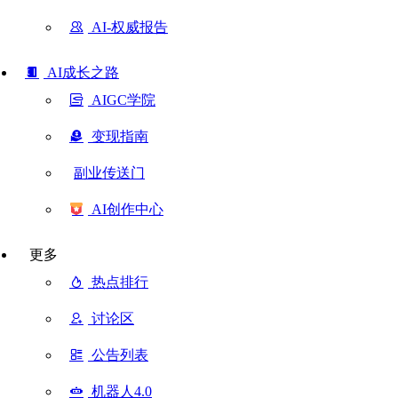
AI-权威报告
AI成长之路
AIGC学院
变现指南
副业传送门
AI创作中心
更多
热点排行
讨论区
公告列表
机器人4.0