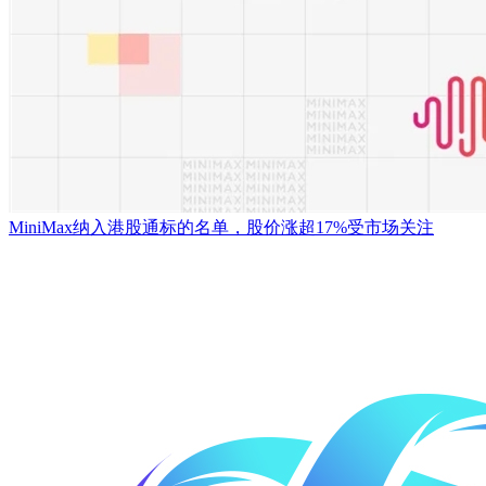
MiniMax纳入港股通标的名单，股价涨超17%受市场关注