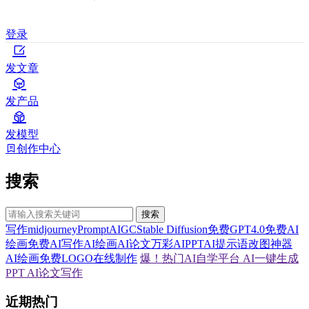
登录
发文章
发产品
发模型
创作中心
搜索
搜索
写作
midjourney
Prompt
AIGC
Stable Diffusion
免费GPT4.0
免费AI
绘画
免费AI写作
AI绘画
AI论文
万彩AI
PPT
AI提示语
改图神器
AI绘画
免费LOGO在线制作
爆！热门AI自学平台
AI一键生成
PPT
AI论文写作
近期热门