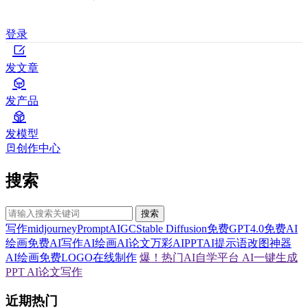
登录
发文章
发产品
发模型
创作中心
搜索
搜索
写作
midjourney
Prompt
AIGC
Stable Diffusion
免费GPT4.0
免费AI
绘画
免费AI写作
AI绘画
AI论文
万彩AI
PPT
AI提示语
改图神器
AI绘画
免费LOGO在线制作
爆！热门AI自学平台
AI一键生成
PPT
AI论文写作
近期热门