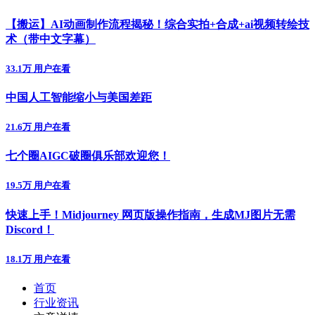
【搬运】AI动画制作流程揭秘！综合实拍+合成+ai视频转绘技
术（带中文字幕）
33.1万 用户在看
中国人工智能缩小与美国差距
21.6万 用户在看
七个圈AIGC破圈俱乐部欢迎您！
19.5万 用户在看
快速上手！Midjourney 网页版操作指南，生成MJ图片无需
Discord！
18.1万 用户在看
首页
行业资讯