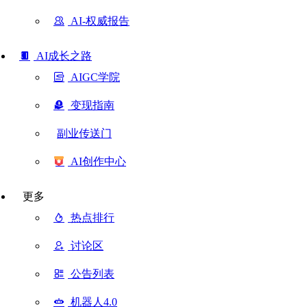
AI-权威报告
AI成长之路
AIGC学院
变现指南
副业传送门
AI创作中心
更多
热点排行
讨论区
公告列表
机器人4.0