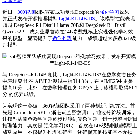
立即入驻
近日，
360智脑
团队宣布成功复现Deepseek的
强化学习
效果，
并正式发布开源推理模型
Light-R1-14B-DS
。该模型性能表现
超越 DeepSeek-R1-Distill-Llama-70B和 DeepSeek-R1-Distill-
Qwen-32B，成为业界
首款
在14B参数规模上实现强化学习效
果的模型，显著提升了
数学推理
能力，成绩超过大多数32B级
别模型。
与 DeepSeek-R1-14B 相比，Light-R1-14B-DS*在数学竞赛任务
中表现突出:在 AIME24测试中提升4.3分，在 AIME25中更是
提高10分。此外，在数学推理任务 GPQA 上，该模型取得61.7
分 的优异成绩。
为实现这一突破，360智脑团队采用了两种创新训练方法。首
先是 Curriculum SFT（渐进式监督微调），通过分阶段训练，
让模型从简单数学问题逐步过渡到复杂问题，进一步增强逻辑
推理能力。其次是 强化学习(RL)，
首次
在14B级别推理模型上
成功应用，不仅提升推理准确率，还确保其他技能基本无损。