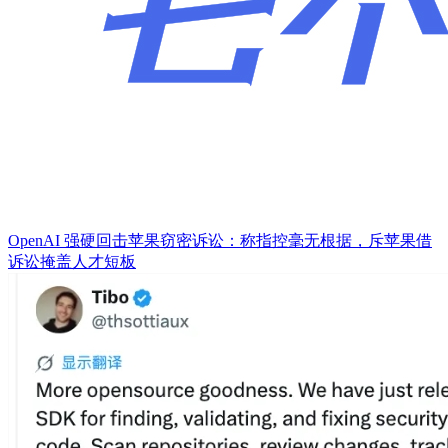
OpenAI 强硬回击苹果窃密诉讼：称指控毫无根据，斥苹果借
诉讼掩盖人才短板