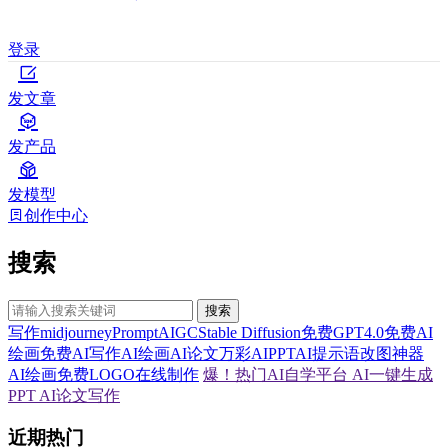
登录
发文章
发产品
发模型
创作中心
搜索
搜索
写作
midjourney
Prompt
AIGC
Stable Diffusion
免费GPT4.0
免费AI
绘画
免费AI写作
AI绘画
AI论文
万彩AI
PPT
AI提示语
改图神器
AI绘画
免费LOGO在线制作
爆！热门AI自学平台
AI一键生成
PPT
AI论文写作
近期热门