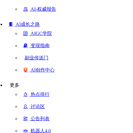
AI-权威报告
AI成长之路
AIGC学院
变现指南
副业传送门
AI创作中心
更多
热点排行
讨论区
公告列表
机器人4.0