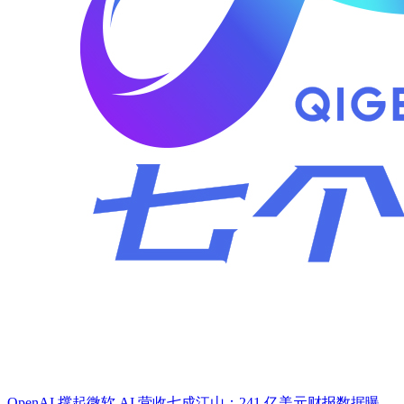
OpenAI 撑起微软 AI 营收七成江山：241 亿美元财报数据曝