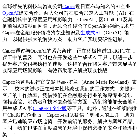
全球领先的科技与咨询公司
Capco
近日宣布与知名的AI企业
OpenAI
建立合作。两大公司旨在联合加速人工智能（AI）在
金融机构中的深度应用和影响力。OpenAI，因ChatGPT及其
他前沿AI模型而闻名，此次合作结合了OpenAI的创新技术与
Capco在金融服务领域的专业知识及
生成式AI
（GenAI）能
力，以提供强大的解决方案，助力客户实现突破性进展。
Capco通过与OpenAI的紧密合作，正在积极推进ChatGPT在其
员工中的普及，同时也在开发这些生成式AI工具，以进一步
提升客户交付与执行的速度。这样的合作将为客户带来显著的
实际应用场景影响，有效帮助客户解决现实挑战。
Capco的首席执行官安妮-玛丽·罗兰（Anne-Marie Rowland）表
示：“技术的进步正在根本性地改变我们的工作方式，并提升
客户的工作效率。凭借我们在金融服务行业的深厚专业知识，
包括监管、消费者和技术复杂性等方面，我们将能够安全地利
用生成式AI和
ChatGPT企业版
等工具。此外，通过在组织内推
广ChatGPT企业版，Capco为团队提供了更强大的工具，助力
客户迅速响应市场趋势，开发前沿的服务、解决方案和产品。
同时，我们也能在高度监管的环境中保持必要的安全和治理框
架。”