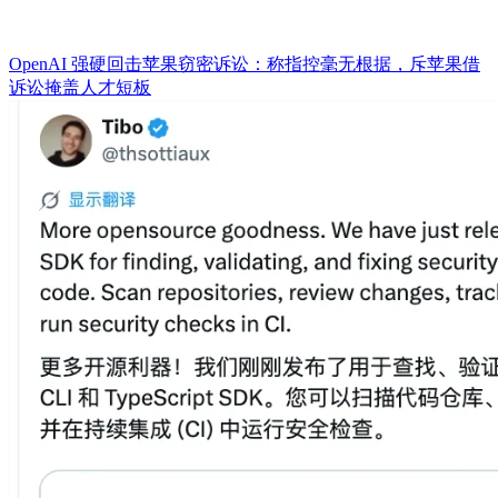
OpenAI 强硬回击苹果窃密诉讼：称指控毫无根据，斥苹果借
诉讼掩盖人才短板