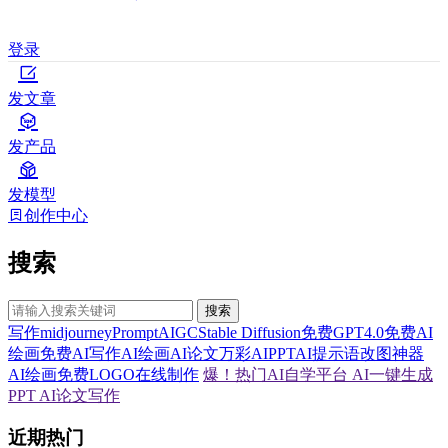
登录
发文章
发产品
发模型
创作中心
搜索
搜索
写作
midjourney
Prompt
AIGC
Stable Diffusion
免费GPT4.0
免费AI
绘画
免费AI写作
AI绘画
AI论文
万彩AI
PPT
AI提示语
改图神器
AI绘画
免费LOGO在线制作
爆！热门AI自学平台
AI一键生成
PPT
AI论文写作
近期热门