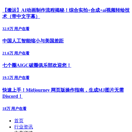
【搬运】AI动画制作流程揭秘！综合实拍+合成+ai视频转绘技
术（带中文字幕）
32.9万 用户在看
中国人工智能缩小与美国差距
21.6万 用户在看
七个圈AIGC破圈俱乐部欢迎您！
19.5万 用户在看
快速上手！Midjourney 网页版操作指南，生成MJ图片无需
Discord！
18万 用户在看
首页
行业资讯