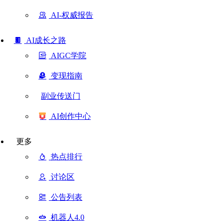
AI-权威报告
AI成长之路
AIGC学院
变现指南
副业传送门
AI创作中心
更多
热点排行
讨论区
公告列表
机器人4.0