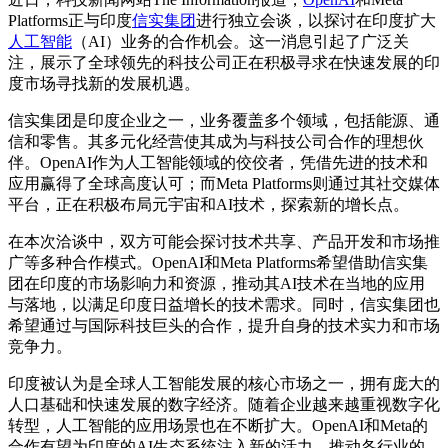
Platforms正与印度
信实集团
进行独立会谈，以探讨在印度扩大
人工智能
（AI）业务的合作机会。这一消息引起了广泛关
注，展示了全球领先的科技公司正在积极寻求在快速发展的印
度市场寻找新的发展机遇。
信实集团是印度企业之一，业务覆盖多个领域，包括能源、通
信和零售。其多元化经营使其成为与科技公司合作的理想伙
伴。OpenAI作为人工智能领域的佼佼者，凭借先进的技术和
应用赢得了全球高度认可；而Meta Platforms则通过其社交媒体
平台，正在积极布局元宇宙和AI技术，探索新的增长点。
在本次洽谈中，双方可能会探讨技术共享、产品开发和市场推
广等多种合作模式。OpenAI和Meta Platforms希望借助信实集
团在印度的市场影响力和资源，推动其AI技术在当地的应用
与落地，以满足印度日益增长的技术需求。同时，信实集团也
希望通过与国际科技巨头的合作，提升自身的技术实力和市场
竞争力。
印度被认为是全球人工智能发展的核心市场之一，拥有庞大的
人口基础和快速发展的数字经济。随着企业越来越重视数字化
转型，人工智能的应用场景也在不断扩大。OpenAI和Meta的
合作有望为印度的AI生态系统注入新的活力，推动各行业的