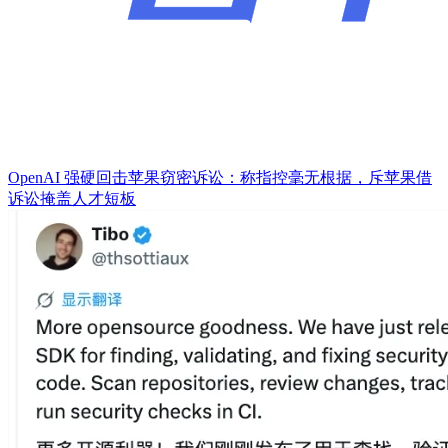
OpenAI 强硬回击苹果窃密诉讼：称指控毫无根据，斥苹果借
诉讼掩盖人才短板