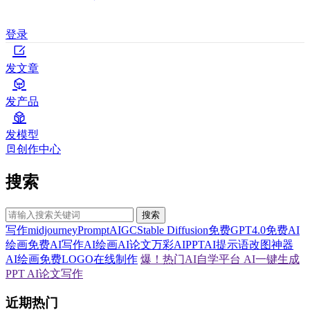
登录
发文章
发产品
发模型
创作中心
搜索
搜索
写作
midjourney
Prompt
AIGC
Stable Diffusion
免费GPT4.0
免费AI
绘画
免费AI写作
AI绘画
AI论文
万彩AI
PPT
AI提示语
改图神器
AI绘画
免费LOGO在线制作
爆！热门AI自学平台
AI一键生成
PPT
AI论文写作
近期热门