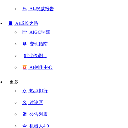
AI-权威报告
AI成长之路
AIGC学院
变现指南
副业传送门
AI创作中心
更多
热点排行
讨论区
公告列表
机器人4.0