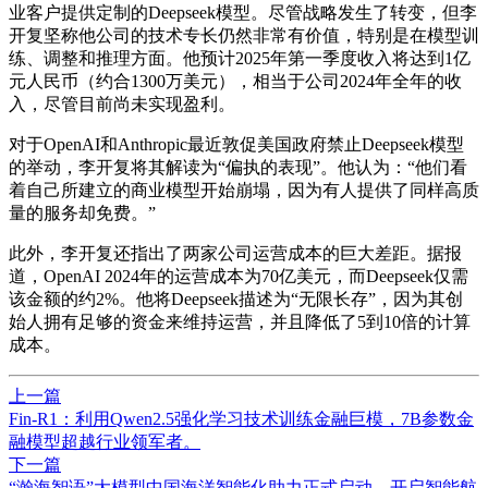
业客户提供定制的Deepseek模型。尽管战略发生了转变，但李
开复坚称他公司的技术专长仍然非常有价值，特别是在模型训
练、调整和推理方面。他预计2025年第一季度收入将达到1亿
元人民币（约合1300万美元），相当于公司2024年全年的收
入，尽管目前尚未实现盈利。
对于OpenAI和Anthropic最近敦促美国政府禁止Deepseek模型
的举动，李开复将其解读为“偏执的表现”。他认为：“他们看
着自己所建立的商业模型开始崩塌，因为有人提供了同样高质
量的服务却免费。”
此外，李开复还指出了两家公司运营成本的巨大差距。据报
道，OpenAI 2024年的运营成本为70亿美元，而Deepseek仅需
该金额的约2%。他将Deepseek描述为“无限长存”，因为其创
始人拥有足够的资金来维持运营，并且降低了5到10倍的计算
成本。
上一篇
Fin-R1：利用Qwen2.5强化学习技术训练金融巨模，7B参数金
融模型超越行业领军者。
下一篇
“瀚海智语”大模型中国海洋智能化助力正式启动，开启智能航