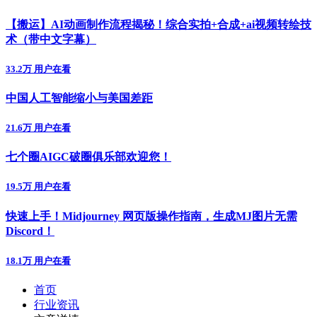
【搬运】AI动画制作流程揭秘！综合实拍+合成+ai视频转绘技
术（带中文字幕）
33.2万 用户在看
中国人工智能缩小与美国差距
21.6万 用户在看
七个圈AIGC破圈俱乐部欢迎您！
19.5万 用户在看
快速上手！Midjourney 网页版操作指南，生成MJ图片无需
Discord！
18.1万 用户在看
首页
行业资讯